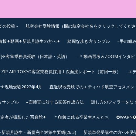
OEIC点数UPｽｸｰﾙ
ての投稿
航空会社受験情報（欄の航空会社名をクリックしてくださ
情報✈動画✈新規月謝生の方へ✈
綺麗な歩き方サンプル
–手の組
削✈客室乗務員受験（日本語・英語）
–＊動画選考＆ZOOMインタ
ZIP AIR TOKYO客室乗務員採用１次面接レポート（前回一般）
エテ
︎現地受験2022年4月
直近現地受験でのエティハド航空アセスメント(2
方サンプル
–面接官に対する回答作成方法
話し方のフィラーをな
内定者が撮影した写真館✈
＊印象に残る卒業生さんたち
✪WAR
規月謝生・新規完全対策生要綱(26.3)
新規単発受講生の方へ✈受講要