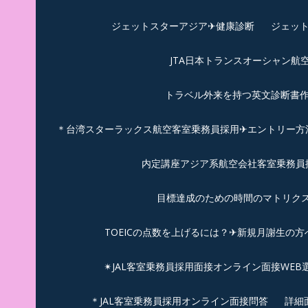
ジェットスターアジア✈︎健康診断
ジェット
JTA日本トランスオーシャン航
トラベル外来を持つ英文診断書
＊台湾スターラックス航空客室乗務員採用✈エントリー方法
内定講座アジア系航空会社客室乗務員採
目標達成のための時間のマトリクス
TOEICの点数を上げるには？✈新規月謝生の方
✴︎JAL客室乗務員採用面接オンライン面接WEB
＊JAL客室乗務員採用オンライン面接問答
詳細