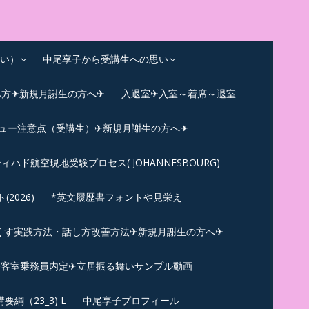
い）
中尾享子から受講生への思い
み方✈新規月謝生の方へ✈
入退室✈入室～着席～退室
ビュー注意点（受講生）✈新規月謝生の方へ✈
ィハド航空現地受験プロセス( JOHANNESBOURG)
026)
*英文履歴書フォントや見栄え
くす実践方法・話し方改善方法✈新規月謝生の方へ✈
N✪客室乗務員内定✈立居振る舞いサンプル動画
綱（23_3) L
中尾享子プロフィール