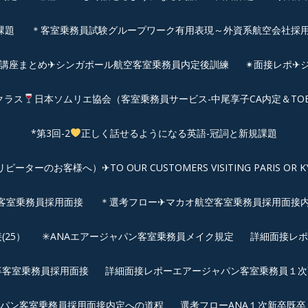
課題
＊客室乗務員試験グループワーク有用表現～外資系航空会社採
前講座まとめ✈シンガポール航空客室乗務員内定後訓練
✴︎面接レポ
クラス
日本ソムリエ協会（客室乗務員サービス-中尾享子CA内定＆TO
*第3回-2
正しく話せるようになる英語-冠詞と新規課題
客様へ）✈TO OUR CUSTOMERS VISITING PARIS OR KYOTO: 
空客室乗務員採用面接
＊選考フロー✈マカオ航空客室乗務員採用面接
25）
✳︎ANAエアージャパン客室乗務員メイク規定
詳細面接レポ
新卒客室乗務員採用面接
詳細面接レポーエアージャパン客室乗務員１次面
パン客室乗務員採用面接内定への道程
選考フローANA１次新卒既卒