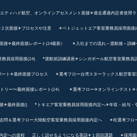
、エティハド航空、オンラインアセスメント面接✈︎過去通過内定者使用ラ
接２次面接✈プロセスや注意
✴︎ベトジェットエア客室乗務員採用面接
用面接✈最終面接レポート(24最新）
✴︎入社までの流れ～渡航後～訓
員採用面接(24)
*渡航前訓練講座✈シンガポール航空客室乗務員訓練✈
ポート✈最終面接プロセス
✴︎選考フロー台湾スターラックス航空客室
ントリー〜最終面接レポート(24）
✴︎選考フロー✈オンラインテスト✈
✈最終面接()
*トキエア客室乗務員採用面接内定へ✈年収・給与・
去問＆選考フロー大韓航空客室乗務員採用面接内定へ
✴︎松選考フロ
接内定への道程
正しく話せるようになる英語✈１回目課題
✴︎採用