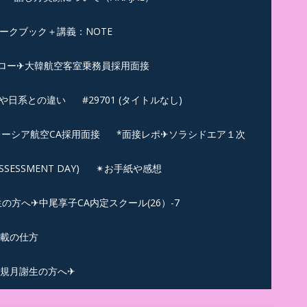
ークブック＋講義：NOTE
ロー✈大韓航空客室乗務員採用面接
ンや日系との違い
#29701 (タイトルなし)
ーシア航空CA採用面接
*面接レポ✈ソラシドエア１次
ESSMENT DAY)
✴︎お手紙や感想
方へ✈中尾享子CA内定スクール(26）-7
記載の仕方
規月謝生の方へ✈