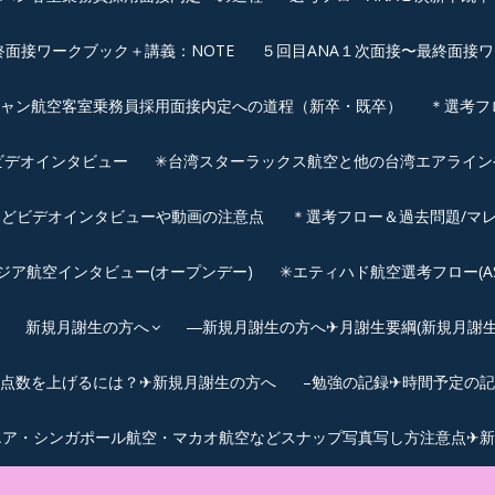
終面接ワークブック＋講義：NOTE
５回目ANA１次面接〜最終面接ワ
シャン航空客室乗務員採用面接内定への道程（新卒・既卒）
＊選考フ
ビデオインタビュー
✳︎台湾スターラックス航空と他の台湾エアライ
などビデオインタビューや動画の注意点
＊選考フロー＆過去問題/マレ
サウジア航空インタビュー(オープンデー)
✳︎エティハド航空選考フロー(ASS
新規月謝生の方へ
―新規月謝生の方へ✈月謝生要綱(新規月謝生の
Cの点数を上げるには？✈新規月謝生の方へ
–勉強の記録✈時間予定の
エア・シンガポール航空・マカオ航空などスナップ写真写し方注意点✈新