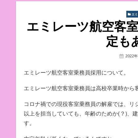
エ
エミレーツ航空客室
定も
Posted
2022
On
エミレーツ航空客室乗務員採用について。
エミレーツ航空客室乗務員は高校卒業時から
コロナ禍での現役客室乗務員の解雇では、リ
以上を担当していても、年齢のためか(？)、
す。