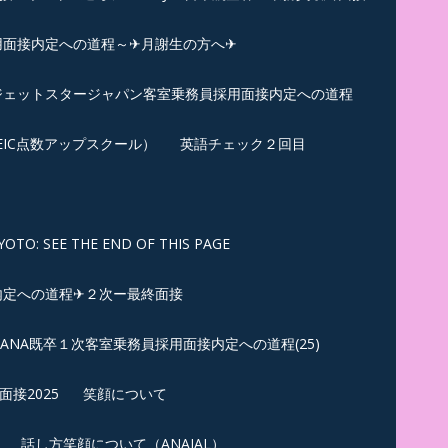
用面接内定への道程～✈月謝生の方へ✈
✈ジェットスタージャパン客室乗務員採用面接内定への道程
EIC点数アップスクール）
英語チェック２回目
SEE THE END OF THIS PAGE
内定への道程✈２次ー最終面接
ANA既卒１次客室乗務員採用面接内定への道程(25)
接2025
笑顔について
話し方笑顔について（ANAJAL）