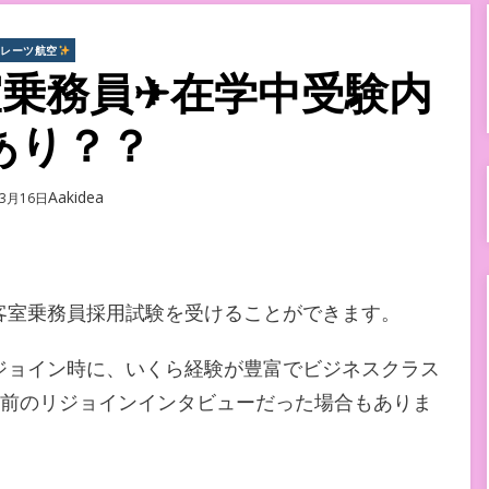
ミレーツ航空
乗務員✈在学中受験内
あり？？
Author
Aakidea
年3月16日
客室乗務員採用試験を受けることができます。
ジョイン時に、いくら経験が豊富でビジネスクラス
建前のリジョインインタビューだった場合もありま