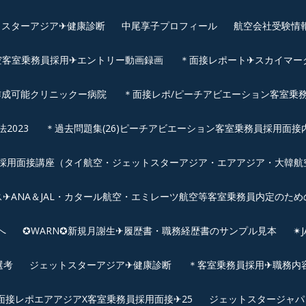
スターアジア✈︎健康診断
中尾享子プロフィール
航空会社受験情
空客室乗務員採用✈エントリー動画録画
＊面接レポート✈スカイマーク
作成可能クリニックー病院
＊面接レポ/ピーチアビエーション客室乗務
2023
＊過去問題集(26)ピーチアビエーション客室乗務員採用面接
用面接講座（タイ航空・ジェットスターアジア・エアアジア・大韓航空・
✈ANA＆JAL・カタール航空・エミレーツ航空等客室乗務員内定のため
へ
✪WARN✪新規月謝生✈履歴書・職務経歴書のサンプル見本
✴
選考
ジェットスターアジア✈︎健康診断
＊客室乗務員採用✈職務内容✈
面接レポエアアジアX客室乗務員採用面接✈25
ジェットスタージャパ