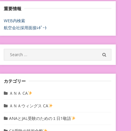
重要情報
WEB内検索
航空会社採用面接ﾚﾎﾟｰﾄ
Search
SEARCH
for:
カテゴリー
ＡＮＡ CA
ＡＮＡウィングス CA
ANAとJAL受験のための１日1敬語
CA受験の技術全般