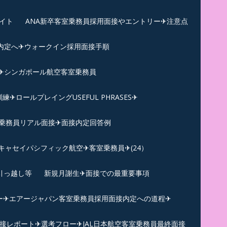
イト
ANA新卒客室乗務員採用面接やエントリー✈注意点
内定へ✈︎ウォークイン採用面接手順
練✈シンガポール航空客室乗務員
ロールプレイングUSEFUL PHRASES✈
乗務員リアル面接✈︎面接内定回答例
キャセイパシフィック航空✈︎客室乗務員✈(24）
引っ越し等
新規月謝生✈面接での最重要事項
ー✈︎エアージャパン客室乗務員採用面接内定への道程✈︎
面接レポート✈︎選考フロー✈︎JAL日本航空客室乗務員最終面接