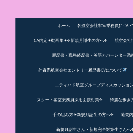
Skip
to
中尾享子CA内定&T
詳細は左下3本線三をクリックください！！
content
ホーム
各航空会社客室乗務員につい
–CA内定✈動画集✈✈新規月謝生の方へ✈
航空会社
履歴書・職務経歴書・英語カバーレター添
外資系航空会社エントリー履歴書CVについて
エティハド航空グループディスカッション✈
スクート客室乗務員採用面接対策✈︎
綺麗な歩き
–手の組み方✈新規月謝生の方へ✈
過去
新規月謝生さん・新規完全対策生さんへ✈新