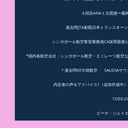
４回目ANA１次面接〜最
過去問JTA新既日本トランスオー
シンガポール航空客室乗務員CA採用面接
*国内各航空会社・シンガポール航空・エミレーツ航空
＊過去問KE大韓航空
SAUDIA
内定者の声＆アドバイス1（追加作成中）
TOEI
ピーチ・ジェイ