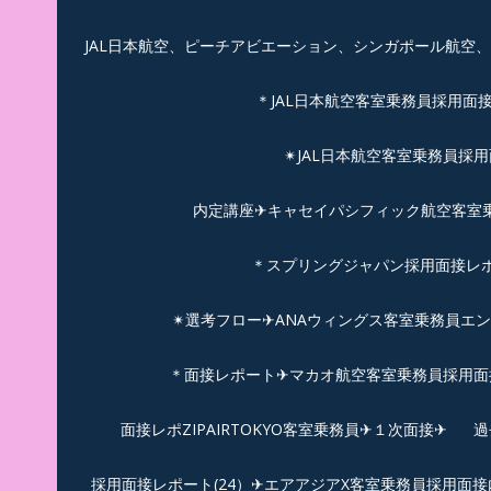
JAL日本航空、ピーチアビエーション、シンガポール航空
＊JAL日本航空客室乗務員採用面
✴︎JAL日本航空客室乗務員採
内定講座✈キャセイパシフィック航空客室乗務
＊スプリングジャパン採用面接レ
✴︎選考フロー✈︎ANAウィングス客室乗務員エ
＊面接レポート✈マカオ航空客室乗務員採用面接
面接レポZIPAIRTOKYO客室乗務員✈１次面接✈
過
採用面接レポート(24）✈エアアジアX客室乗務員採用面