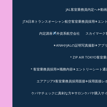
JAL客室乗務員内定へ✈動
JTA日本トランスオーシャン航空客室乗務員採用✈エン
内定講座
外資系航空会社
スカイマーク
✴︎ANAやJALの証明写真撮影✈︎アプ
＊ZIP AIR TOKYO
＊客室乗務員採用✈職務内容✈エントリーシート通過例✈
エアアジアX客室乗務員採用面接✈︎採用面接レポ
ケバヤチェックに真剣な方✈サロンケバヤ購入サ