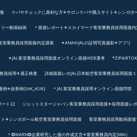
画集
ケバヤチェックに真剣な方✈サロンケバヤ購入サイト✈シンガポ
トリー動画録画
＊面接レポート✈スカイマーク客室乗務員採用面接内定へ
客室乗務員採用面接内定講座
✴︎ANAやJALの証明写真撮影✈︎アプリ
リ
✴︎JAL客室乗務員採用面接オンライン面接WEB選考
*ZIPAIR
客室乗務員採用✈適正検査
詳細面接レポJAL日本航空客室乗務員採用面接１次
改善例(SAK_ASIK)
＊JAL客室乗務員採用オンライン面接問答
ート22
ジェットスタージャパン客室乗務員採用面接✈採用面接レ
イト✈シンガポール航空客室乗務員採用面接
客室乗務員採用動画面接
＊✪WARN✪企業研究した後の作成文言✈客室乗務員内定(MAI）