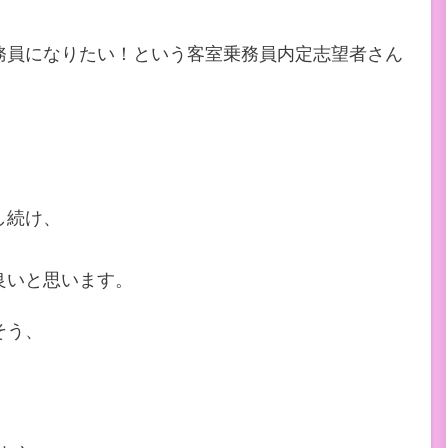
務員になりたい！という客室乗務員内定志望者さん
し続け、
、
良いと思います。
そう、
。