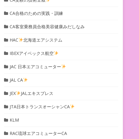
CA合格のための実践・訓練
CA客室乗務員合格美容健康みだしなみ
HAC
北海道エアシステム
IBEXアイベックス航空
JAC 日本エアコミューター
JAL CA
JEX
JALエキスプレス
JTA日本トランスオーシャンCA
KLM
RAC琉球エアコミューターCA