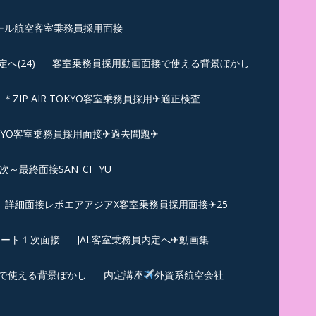
ール航空客室乗務員採用面接
(24)
客室乗務員採用動画面接で使える背景ぼかし
＊ZIP AIR TOKYO客室乗務員採用✈適正検査
TOKYO客室乗務員採用面接✈過去問題✈︎
～最終面接SAN_CF_YU
詳細面接レポエアアジアX客室乗務員採用面接✈25
ポート１次面接
JAL客室乗務員内定へ✈動画集
で使える背景ぼかし
内定講座
外資系航空会社