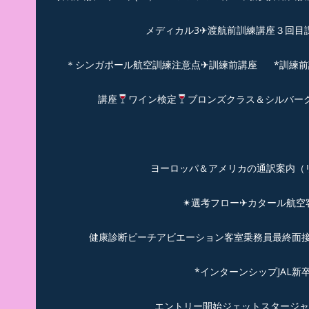
メディカル3✈渡航前訓練講座３回目
＊シンガポール航空訓練注意点✈訓練前講座
*訓練
講座
ワイン検定
ブロンズクラス＆シルバー
ヨーロッパ＆アメリカの通訳案内（リピーターのお
✴︎選考フロー✈カタール航
健康診断ピーチアビエーション客室乗務員最終面接(
*インターンシップJAL
エントリー開始ジェットスタージャ