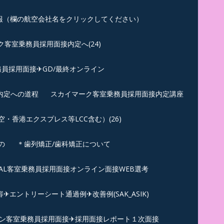
報（欄の航空会社名をクリックしてください）
客室乗務員採用面接内定へ(24)
員採用面接✈GD/最終オンライン
内定への道程
スカイマーク客室乗務員採用面接内定講座
香港エクスプレス等LCC含む）(26)
の
＊歯列矯正/歯科矯正について
︎JAL客室乗務員採用面接オンライン面接WEB選考
エントリーシート通過例✈改善例(SAK_ASIK)
ン客室乗務員採用面接✈採用面接レポート１次面接