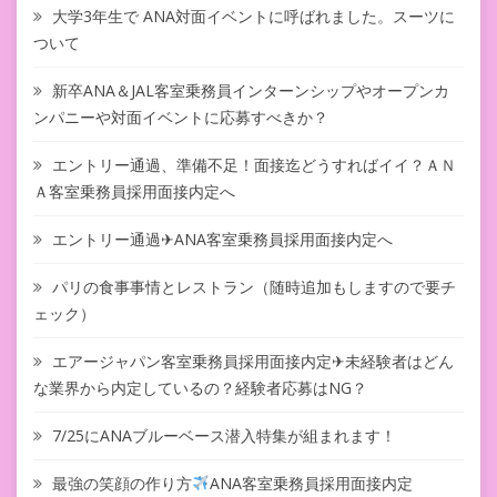
大学3年生で ANA対面イベントに呼ばれました。スーツに
ついて
新卒ANA＆JAL客室乗務員インターンシップやオープンカ
ンパニーや対面イベントに応募すべきか？
エントリー通過、準備不足！面接迄どうすればイイ？ＡＮ
Ａ客室乗務員採用面接内定へ
エントリー通過✈ANA客室乗務員採用面接内定へ
パリの食事事情とレストラン（随時追加もしますので要チ
ェック）
エアージャパン客室乗務員採用面接内定✈未経験者はどん
な業界から内定しているの？経験者応募はNG？
7/25にANAブルーベース潜入特集が組まれます！
最強の笑顔の作り方
ANA客室乗務員採用面接内定