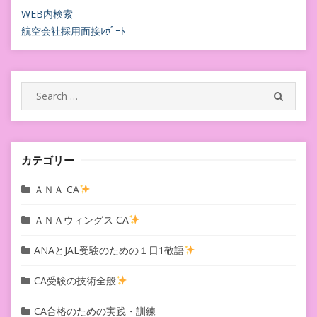
ビ
WEB内検索
航空会社採用面接ﾚﾎﾟｰﾄ
ゲ
ー
シ
Search
SEARC
for:
ョ
ン
カテゴリー
ＡＮＡ CA
ＡＮＡウィングス CA
ANAとJAL受験のための１日1敬語
CA受験の技術全般
CA合格のための実践・訓練