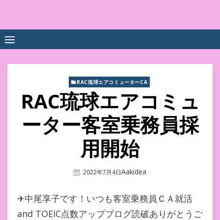
Skip
to
中尾享子CA内定&TOEIC点
詳細は左下3本線三をクリックください！！
content
数UPｽｸｰﾙ
RAC琉球エアコミューターCA
RAC琉球エアコミュ
ーター客室乗務員採
用開始
Author
Aakidea
Posted
2022年7月4日
On
✈︎中尾享子です！いつも客室乗務員ＣＡ就活
and TOEIC点数アップブログ読破ありがとうご