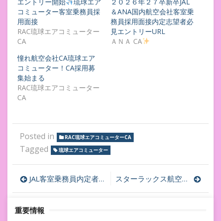
エントリー開始
琉球エア
２０２６年２７卒新卒JAL
コミューター客室乗務員採
＆ANA国内航空会社客室乗
用面接
務員採用面接内定志望者必
RAC琉球エアコミューター
見エントリーURL
CA
ＡＮＡ CA
憧れ航空会社CA琉球エア
コミューター！CA採用募
集始まる
RAC琉球エアコミューター
CA
Posted in
RAC琉球エアコミューターCA
Tagged
琉球エアコミューター
投
JAL客室乗務員内定者の特徴や大切にされていること
スターラックス航空客室乗務員採用開始✈星宇航空客室乗務員採用
稿
重要情報
ナ