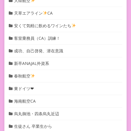
大韓航空
天草エアライン
CA
安くて気軽に飲めるワインたち
客室乗務員（CA）訓練！
成功、自己啓発、潜在意識
新卒ANAJAL外資系
春秋航空
東ドイツ❤︎
海南航空CA
烏丸御池・四条烏丸近辺
生徒さん 卒業生から