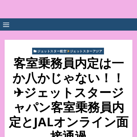
Skip
to
中尾享子CA内定&TOEIC点
詳細は左下3本線三をクリックください！！
content
数UPｽｸｰﾙ
ジェットスター航空
ジェットスターアジア
客室乗務員内定は一
か八かじゃない！！
✈ジェットスタージ
ャパン客室乗務員内
定とJALオンライン面
接通過