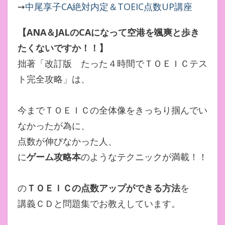
➙
中尾享子CA絶対内定＆TOEIC点数UP講座
【ANA＆JALのCAになって空港を颯爽と歩き
たくないですか！！】
拙著「改訂版 たった４時間でＴＯＥＩＣテス
ト完全攻略」は、
今までＴＯＥＩＣの全体像をきっちり掴んでい
なかったが為に、
点数が伸びなかった人、
に
ゲーム攻略本
のようなテクニックが満載！！
の
ＴＯＥＩＣの点数アップができる方法
を
講義ＣＤと問題集でお教えしています。