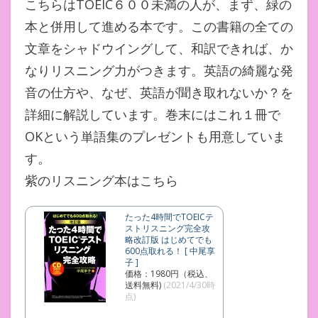
こちらはTOEIC６００未満の人が、まず、緑の
本と併用して進める本です。この書籍の全ての
文章をシャドウイングして、和訳できれば、か
なりリスニング力がつきます。英語の綺麗な発
音の仕方や、なぜ、英語が聞き取れないか？を
詳細に解説しています。巻末にはこれ１冊で
OKという単語集のプレゼントも用意していま
す。
紫のリスニング本はこちら
たった4時間でTOEICテ
ストリスニング完全攻
略改訂版 はじめてでも
600点取れる！ [ 中尾享
子 ]
価格：1980円（税込、
送料無料)
(2021/4/30時
点)