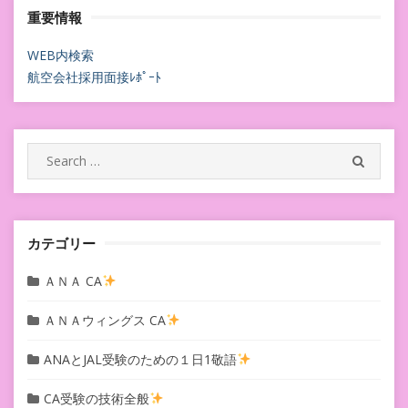
重要情報
ナ
ビ
WEB内検索
航空会社採用面接ﾚﾎﾟｰﾄ
ゲ
ー
シ
Search
SEARC
for:
ョ
ン
カテゴリー
ＡＮＡ CA
ＡＮＡウィングス CA
ANAとJAL受験のための１日1敬語
CA受験の技術全般