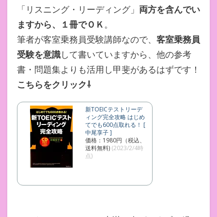
「リスニング・リーディング」
両方を含んでい
ますから、１冊でＯＫ
。
筆者が客室乗務員受験講師なので、
客室乗務員
受験を意識
して書いていますから、他の参考
書・問題集よりも活用し甲斐があるはずです！
こちらをクリック⇩
新TOEICテストリーデ
ィング完全攻略 はじめ
てでも600点取れる！ [
中尾享子 ]
価格：1980円（税込、
送料無料)
(2023/2/4時
点)