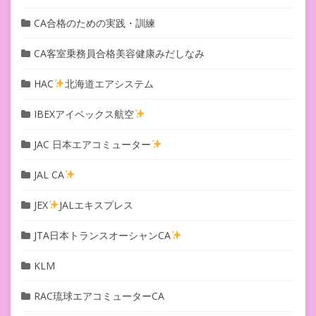
CA合格のための実践・訓練
CA客室乗務員合格美容健康みだしなみ
HAC
北海道エアシステム
IBEXアイベックス航空
JAC 日本エアコミューター
JAL CA
JEX
JALエキスプレス
JTA日本トランスオーシャンCA
KLM
RAC琉球エアコミューターCA