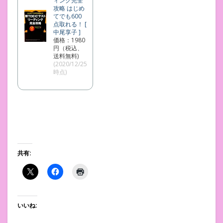
ィング完全
攻略 はじめ
てでも600
点取れる！ [
中尾享子 ]
価格：1980
円（税込、
送料無料)
(2020/12/25
時点)
共有:
いいね: