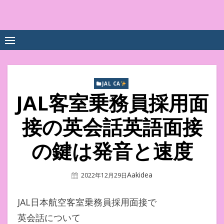
Skip
to
中尾享子CA内定&TOEIC点
詳細は左下3本線三をクリックください！！
content
数UPｽｸｰﾙ
JAL CA
JAL客室乗務員採用面
接の英会話英語面接
の鍵は発音と速度
Author
Aakidea
Posted
2022年12月29日
On
JAL日本航空客室乗務員採用面接で
英会話について