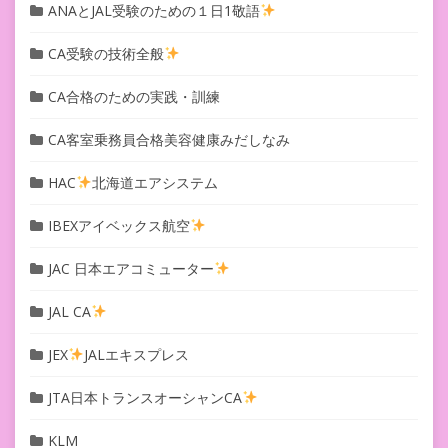
ANAとJAL受験のための１日1敬語
CA受験の技術全般
CA合格のための実践・訓練
CA客室乗務員合格美容健康みだしなみ
HAC
北海道エアシステム
IBEXアイベックス航空
JAC 日本エアコミューター
JAL CA
JEX
JALエキスプレス
JTA日本トランスオーシャンCA
KLM