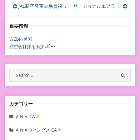
投
JAL新卒客室乗務員採用でも感想を頂いた面接で緊張しない方法
リージョナルエアライン客室乗務員には内定するが、JAL日本航空客室乗務員に内定しないケースはあるか
稿
重要情報
ナ
ビ
WEB内検索
航空会社採用面接ﾚﾎﾟｰﾄ
ゲ
ー
シ
Search
SEARC
for:
ョ
ン
カテゴリー
ＡＮＡ CA
ＡＮＡウィングス CA