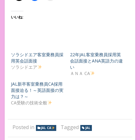
いいね:
ソラシドエア客室乗務員採
22年JAL客室乗務員採用英
用英会話面接
会話面接とANA英語力の違
ソラシドエア
い
ＡＮＡ CA
JAL新卒客室乗務員CA採用
面接迫る！～英語面接の実
力は？～
CA受験の技術全般
Posted in
Tagged
JAL CA
JAL