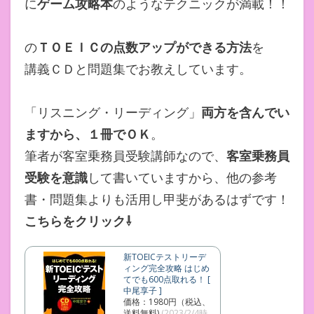
に
ゲーム攻略本
のようなテクニックが満載！！
の
ＴＯＥＩＣの点数アップができる方法
を
講義ＣＤと問題集でお教えしています。
「リスニング・リーディング」
両方を含んでい
ますから、１冊でＯＫ
。
筆者が客室乗務員受験講師なので、
客室乗務員
受験を意識
して書いていますから、他の参考
書・問題集よりも活用し甲斐があるはずです！
こちらをクリック⇩
新TOEICテストリーデ
ィング完全攻略 はじめ
てでも600点取れる！ [
中尾享子 ]
価格：1980円（税込、
送料無料)
(2023/2/4時