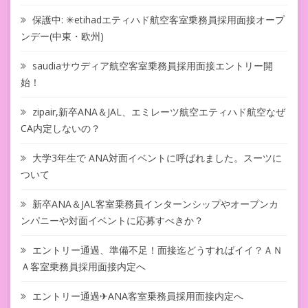
保護中: ✳︎etihadエティハド航空客室乗務員採用面接オープ
ンデー(中東・欧州)
saudiaサウディア航空客室乗務員採用面接エントリー開
始！
zipair,新卒ANA＆JAL、エミレーツ航空エティハド航空なぜ
CA内定しないの？
大学3年生で ANA対面イベントに呼ばれました。スーツに
ついて
新卒ANA＆JAL客室乗務員インターンシップやオープンカ
ンパニーや対面イベントに応募すべきか？
エントリー通過、準備不足！面接迄どうすればイイ？ＡＮ
Ａ客室乗務員採用面接内定へ
エントリー通過✈ANA客室乗務員採用面接内定へ