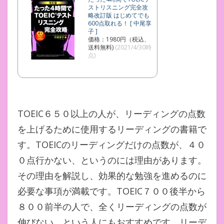
ストリスニング完全攻
略改訂版 はじめてでも
600点取れる！ [ 中尾享
子 ]
価格：1980円（税込、
送料無料)
(2021/4/30時
点)
TOEIC６５０以上の人が、リーディングの点数
を上げるために使用するリーディングの書籍で
す。TOEICのリーディングだけの点数が、４０
０点行かない、というのには理由があります。
その理由を解説し、効果的な勉強を進めるのに
必要な事項が満載です。TOEIC７００後半から
８００前半の人で、全くリーディングの点数が
伸びない、という人にもおすすめです。リーデ