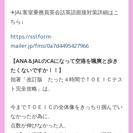
✈︎JAL客室乗務員英会話英語面接対策詳細はこ
ちら↓
https://ssl.form-
mailer.jp/fms/0a7d4495427966
【ANA＆JALのCAになって空港を颯爽と歩き
たくないですか！！】
拙著「改訂版 たった４時間でＴＯＥＩＣテス
ト完全攻略」は、
今までＴＯＥＩＣの全体像をきっちり掴んでい
なかったが為に、
点数が伸びなかった人、