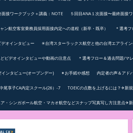
終面接ワークブック＋講義：NOTE
５回目ANA１次面接〜最終面接ワ
シャン航空客室乗務員採用面接内定への道程（新卒・既卒）
＊選考フ
ビデオインタビュー
✳︎台湾スターラックス航空と他の台湾エアライ
などビデオインタビューや動画の注意点
＊選考フロー＆過去問題/マレ
航空インタビュー(オープンデー)
✴︎お手紙や感想
内定者の声＆アド
尾享子CA内定スクール(26）-7
TOEICの点数を上げるには？✈新
エア・シンガポール航空・マカオ航空などスナップ写真写し方注意点✈新
JAL CA