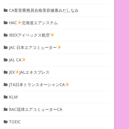
CA客室乗務員合格美容健康みだしなみ
HAC
北海道エアシステム
IBEXアイベックス航空
JAC 日本エアコミューター
JAL CA
JEX
JALエキスプレス
JTA日本トランスオーシャンCA
KLM
RAC琉球エアコミューターCA
TOEIC