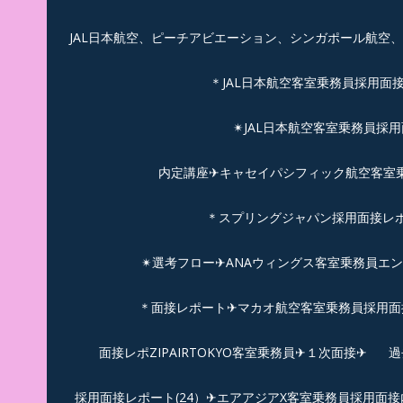
JAL日本航空、ピーチアビエーション、シンガポール航空
＊JAL日本航空客室乗務員採用面
✴︎JAL日本航空客室乗務員採
内定講座✈キャセイパシフィック航空客室乗務
＊スプリングジャパン採用面接レ
✴︎選考フロー✈︎ANAウィングス客室乗務員エ
＊面接レポート✈マカオ航空客室乗務員採用面接
面接レポZIPAIRTOKYO客室乗務員✈１次面接✈
過
採用面接レポート(24）✈エアアジアX客室乗務員採用面