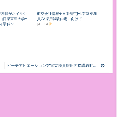
室乗務員がネイルシ
航空会社情報✈日本航空JAL客室乗務
山口県東亜大学〜
員CA採用試験内定に向けて
ィ学科〜
JAL CA
ピーチアビエーション客室乗務員採用面接講義動画✈︎内定へ