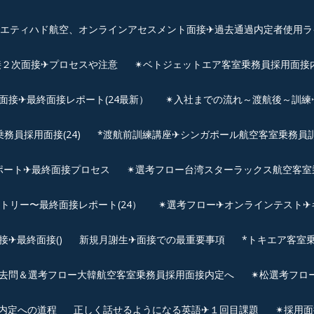
、エティハド航空、オンラインアセスメント面接✈︎過去通過内定者使用ラ
接２次面接✈プロセスや注意
✴︎ベトジェットエア客室乗務員採用面接
用面接✈最終面接レポート(24最新）
✴︎入社までの流れ～渡航後～訓
員採用面接(24)
*渡航前訓練講座✈シンガポール航空客室乗務員訓練✈
ポート✈最終面接プロセス
✴︎選考フロー台湾スターラックス航空客室
ントリー〜最終面接レポート(24）
✴︎選考フロー✈オンラインテスト✈
✈最終面接()
新規月謝生✈面接での最重要事項
*トキエア客室
去問＆選考フロー大韓航空客室乗務員採用面接内定へ
✴︎松選考フロ
接内定への道程
正しく話せるようになる英語✈１回目課題
✴︎採用