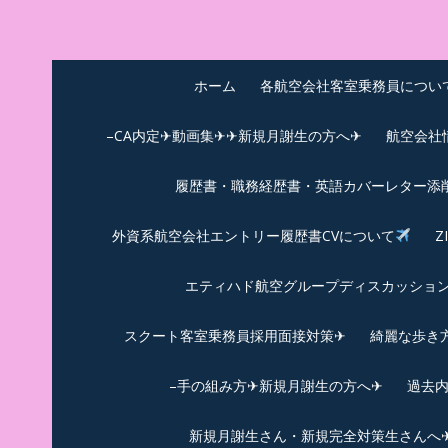
Skip
to
中尾享子CA内定&T
詳細は左下3本線三をクリックください！！
content
ホーム
各航空会社客室乗務員につい
–CA内定✈動画集✈✈新規月謝生の方へ✈
航空会社
履歴書・職務経歴書・英語カバーレター添
外資系航空会社エントリー履歴書CVについて
Z
エティハド航空グループディスカッション✈
スクート客室乗務員採用面接対策✈︎
綺麗な歩き
–手の組み方✈新規月謝生の方へ✈
過去
新規月謝生さん・新規完全対策生さんへ✈新