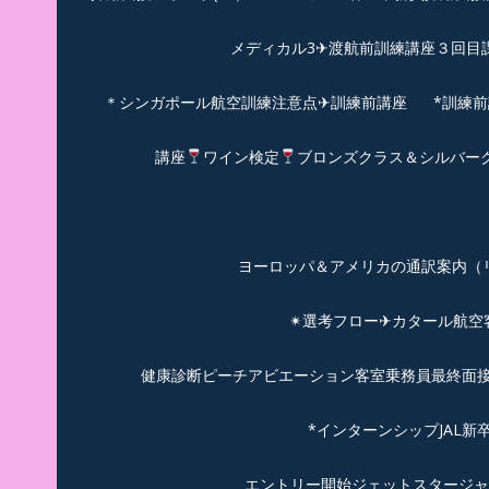
メディカル3✈渡航前訓練講座３回目
＊シンガポール航空訓練注意点✈訓練前講座
*訓練
講座
ワイン検定
ブロンズクラス＆シルバー
ヨーロッパ＆アメリカの通訳案内（リピーターのお
✴︎選考フロー✈カタール航
健康診断ピーチアビエーション客室乗務員最終面接(
*インターンシップJAL
エントリー開始ジェットスタージャ