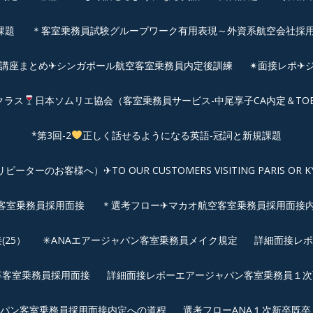
課題
＊客室乗務員試験グループワーク有用表現～外資系航空会社採
前講座まとめ✈シンガポール航空客室乗務員内定後訓練
✴︎面接レポ
クラス
日本ソムリエ協会（客室乗務員サービス-中尾享子CA内定＆TO
*第3回-2
正しく話せるようになる英語-冠詞と新規課題
客様へ）✈TO OUR CUSTOMERS VISITING PARIS OR KYOTO: 
空客室乗務員採用面接
＊選考フロー✈マカオ航空客室乗務員採用面接
25）
✳︎ANAエアージャパン客室乗務員メイク規定
詳細面接レポ
新卒客室乗務員採用面接
詳細面接レポーエアージャパン客室乗務員１次面
パン客室乗務員採用面接内定への道程
選考フローANA１次新卒既卒