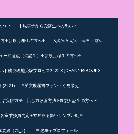
い）
中尾享子から受講生への思い
み方✈新規月謝生の方へ✈
入退室✈入室～着席～退室
ビュー注意点（受講生）✈新規月謝生の方へ✈
ハド航空現地受験プロセス2022.3 JOHANNESBOURG
021)
*英文履歴書フォントや見栄え
くす実践方法・話し方改善方法✈新規月謝生の方へ✈
N✪客室乗務員内定✈立居振る舞いサンプル動画
綱（23_3) L
中尾享子プロフィール