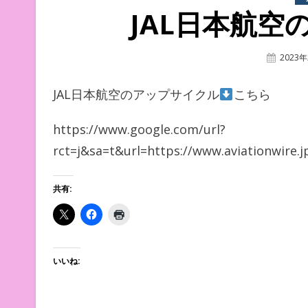
JAL日本航空
Posted
2023
On
JAL日本航空のアップサイクル
こちら
https://www.google.com/url?
rct=j&sa=t&url=https://www.aviationw
共有:
いいね: