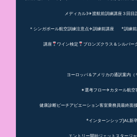
メディカル3✈渡航前訓練講座３回目
＊シンガポール航空訓練注意点✈訓練前講座
*訓練
講座
ワイン検定
ブロンズクラス＆シルバー
ヨーロッパ＆アメリカの通訳案内（リピーターのお
✴︎選考フロー✈カタール航
健康診断ピーチアビエーション客室乗務員最終面接(
*インターンシップJAL
エントリー開始ジェットスタージャ