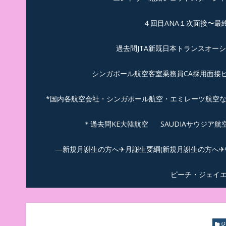
４回目ANA１次面接〜最
過去問JTA新既日本トランスオー
シンガポール航空客室乗務員CA採用面接
*国内各航空会社・シンガポール航空・エミレーツ航空
＊過去問KE大韓航空
SAUDIAサウジア
―新規月謝生の方へ✈月謝生要綱(新規月謝生の方へ✈中
ピーチ・ジェイ