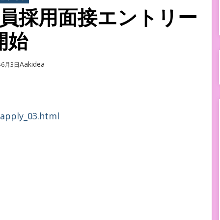
員採用面接エントリー
開始
Author
Aakidea
d
年6月3日
/apply_03.html