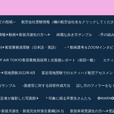
OEIC点数UPｽｸｰﾙ
ての投稿
航空会社受験情報（欄の航空会社名をクリックしてくださ
情報✈動画✈新規月謝生の方へ✈
綺麗な歩き方サンプル
–手の組
削✈客室乗務員受験（日本語・英語）
–＊動画選考＆ZOOMインタ
IP AIR TOKYO客室乗務員採用１次面接レポート（前回一般）
エティ
︎現地受験2022年4月
直近現地受験でのエティハド航空アセスメント(2
方サンプル
–面接官に対する回答作成方法
話し方のフィラーをな
内定者が撮影した写真館✈
＊印象に残る卒業生さんたち
✪WAR
規月謝生・新規完全対策生要綱(26.3)
新規単発受講生の方へ✈受講要