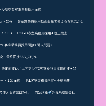
ール航空客室乗務員採用面接
(24)
客室乗務員採用動画面接で使える背景ぼかし
＊ZIP AIR TOKYO客室乗務員採用✈適正検査
TOKYO客室乗務員採用面接✈過去問題✈︎
～最終面接SAN_CF_YU
詳細面接レポエアアジアX客室乗務員採用面接✈25
ポート１次面接
JAL客室乗務員内定へ✈動画集
で使える背景ぼかし
内定講座
外資系航空会社