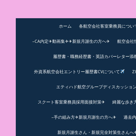
Skip
to
中尾享子CA内定&T
詳細は左下3本線三をクリックください！！
content
ホーム
各航空会社客室乗務員につい
–CA内定✈動画集✈✈新規月謝生の方へ✈
航空会社
履歴書・職務経歴書・英語カバーレター添
外資系航空会社エントリー履歴書CVについて
Z
エティハド航空グループディスカッション✈
スクート客室乗務員採用面接対策✈︎
綺麗な歩き
–手の組み方✈新規月謝生の方へ✈
過去
新規月謝生さん・新規完全対策生さんへ✈新