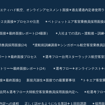
、エティハド航空、オンラインアセスメント面接✈︎過去通過内定者使用ラ
接２次面接✈プロセスや注意
✴︎ベトジェットエア客室乗務員採用面接
用面接✈最終面接レポート(24最新）
✴︎入社までの流れ～渡航後～訓
員採用面接(24)
*渡航前訓練講座✈シンガポール航空客室乗務員訓練✈
ポート✈最終面接プロセス
✴︎選考フロー台湾スターラックス航空客室
ントリー〜最終面接レポート(24）
✴︎選考フロー✈オンラインテスト✈
✈最終面接()
新規月謝生✈面接での最重要事項
*トキエア客室
去問＆選考フロー大韓航空客室乗務員採用面接内定へ
✴︎松選考フロ
接内定への道程
正しく話せるようになる英語✈１回目課題
✴︎採用