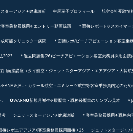
スターアジア✈︎健康診断
中尾享子プロフィール
航空会社受験情
空客室乗務員採用✈エントリー動画録画
＊面接レポート✈スカイマーク
作成可能クリニックー病院
＊面接レポ/ピーチアビエーション客室乗務
2023
＊過去問題集(26)ピーチアビエーション客室乗務員採用面接
用面接講座（タイ航空・ジェットスターアジア・エアアジア・大韓航空・
✈ANA＆JAL・カタール航空・エミレーツ航空等客室乗務員内定のため
へ
✪WARN✪新規月謝生✈履歴書・職務経歴書のサンプル見本
✴
選考
ジェットスターアジア✈︎健康診断
＊客室乗務員採用✈職務内容✈
面接レポエアアジアX客室乗務員採用面接✈25
ジェットスタージャパ