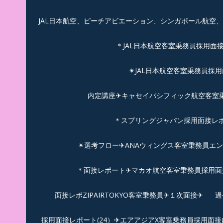
JAL日本航空、ピーチアビエーション、シンガポール航空
＊JAL日本航空客室乗務員採用面
✴︎JAL日本航空客室乗務員採
内定講座✈キャセイパシフィック航空客室乗務
＊スプリングジャパン採用面接レ
✴︎選考フロー✈︎ANAウィングス客室乗務員エ
＊面接レポート✈マカオ航空客室乗務員採用面接
面接レポZIPAIRTOKYO客室乗務員✈１次面接✈
過
採用面接レポート(24）✈エアアジアX客室乗務員採用面