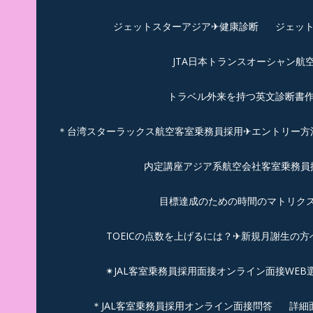
ジェットスターアジア✈︎健康診断
ジェット
JTA日本トランスオーシャン航
トラベル外来を持つ英文診断書
＊台湾スターラックス航空客室乗務員採用✈エントリー方法
内定講座アジア系航空会社客室乗務員採
目標達成のための時間のマトリクス
TOEICの点数を上げるには？✈新規月謝生の方
✴︎JAL客室乗務員採用面接オンライン面接WEB
＊JAL客室乗務員採用オンライン面接問答
詳細