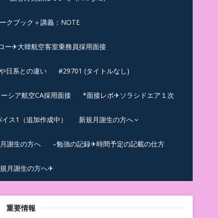
ークブック＋講義：NOTE
ロー✈大韓航空客室乗務員採用面接
ンや日系との違い
#29701 (タイトルなし)
ーシア航空CA採用面接
*面接レポ✈ソラシドエア１次
バイス1（追加作成中）
新規月謝生の方へ
規月謝生の方へ
–勉強の記録✈時間予定の記載の仕方
規月謝生の方へ✈
重要情報