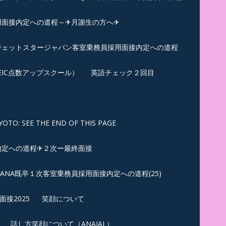
用面接内定への道程～✈月謝生の方へ✈
✈ジェットスタージャパン客室乗務員採用面接内定への道程
EIC点数アップスクール）
英語チェック２回目
SEE THE END OF THIS PAGE
内定への道程✈２次ー最終面接
ANA既卒１次客室乗務員採用面接内定への道程(25)
接2025
笑顔について
話し方笑顔について（ANAJAL）