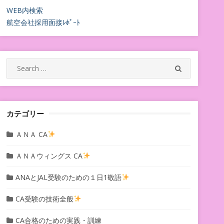
WEB内検索
航空会社採用面接ﾚﾎﾟｰﾄ
Search
SEARCH
for:
カテゴリー
ＡＮＡ CA
ＡＮＡウィングス CA
ANAとJAL受験のための１日1敬語
CA受験の技術全般
CA合格のための実践・訓練