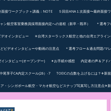
終面接ワークブック＋講義：NOTE
５回目ANA１次面接〜最終面接ワ
シャン航空客室乗務員採用面接内定への道程（新卒・既卒）
＊選考フ
ビデオインタビュー
✳︎台湾スターラックス航空と他の台湾エアライ
などビデオインタビューや動画の注意点
＊選考フロー＆過去問題/マレ
航空インタビュー(オープンデー)
✴︎お手紙や感想
内定者の声＆アド
尾享子CA内定スクール(26）-7
TOEICの点数を上げるには？✈新
エア・シンガポール航空・マカオ航空などスナップ写真写し方注意点✈新
ジェイエア