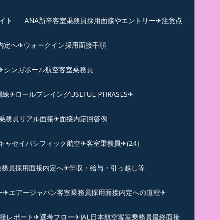
イト
ANA新卒客室乗務員採用面接やエントリー✈注意点
内定へ✈︎ウォークイン採用面接手順
練✈シンガポール航空客室乗務員
ロールプレイングUSEFUL PHRASES✈
乗務員リアル面接✈︎面接内定回答例
キャセイパシフィック航空✈︎客室乗務員✈(24）
乗務員採用面接内定へ✈年収・給与・引っ越し等
ー✈︎エアージャパン客室乗務員採用面接内定への道程✈︎
面接レポート✈︎選考フロー✈︎JAL日本航空客室乗務員最終面接