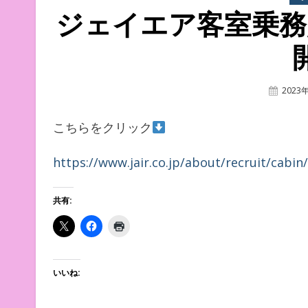
ジェイエア客室乗務
Poste
2023
On
こちらをクリック
https://www.jair.co.jp/about/recruit/cabin
共有:
いいね: