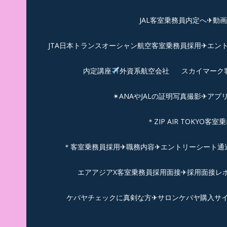
JAL客室乗務員内定へ✈動
JTA日本トランスオーシャン航空客室乗務員採用✈エン
内定講座
外資系航空会社
スカイマーク
✴︎ANAやJALの証明写真撮影✈︎アプ
＊ZIP AIR TOKYO
＊客室乗務員採用✈職務内容✈エントリーシート通過例✈
エアアジアX客室乗務員採用面接✈︎採用面接レポ
ケバヤチェックに真剣な方✈サロンケバヤ購入サ