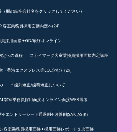
報（欄の航空会社名をクリックしてください）
客室乗務員採用面接内定へ(24)
員採用面接✈GD/最終オンライン
内定への道程
スカイマーク客室乗務員採用面接内定講座
香港エクスプレス等LCC含む）(26)
の
＊歯列矯正/歯科矯正について
︎JAL客室乗務員採用面接オンライン面接WEB選考
エントリーシート通過例✈改善例(SAK_ASIK)
ン客室乗務員採用面接✈採用面接レポート１次面接