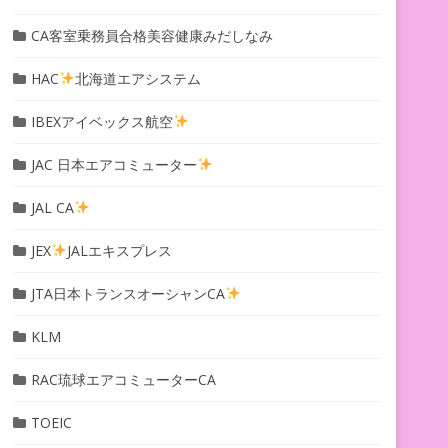
CA客室乗務員合格美容健康みだしなみ
HAC
北海道エアシステム
IBEXアイベックス航空
JAC 日本エアコミューター
JAL CA
JEX
JALエキスプレス
JTA日本トランスオーシャンCA
KLM
RAC琉球エアコミューターCA
TOEIC