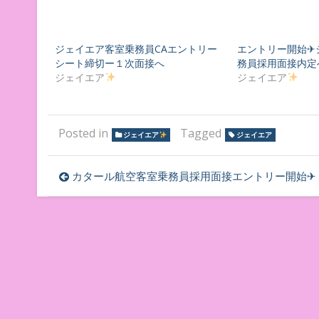
ジェイエア客室乗務員CAエントリー
エントリー開始✈
シート締切ー１次面接へ
務員採用面接内定
ジェイエア
ジェイエア
Posted in
Tagged
ジェイエア
ジェイエア
投
カタール航空客室乗務員採用面接エントリー開始✈︎
稿
ナ
ビ
ゲ
ー