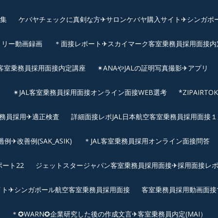
画集
ケバヤチェックに真剣な方✈サロンケバヤ購入サイト✈シンガポ
トリー動画録画
＊面接レポート✈スカイマーク客室乗務員採用面接内定へ
客室乗務員採用面接内定講座
✴︎ANAやJALの証明写真撮影✈︎アプリ
リ
✴︎JAL客室乗務員採用面接オンライン面接WEB選考
*ZIPAIR
客室乗務員採用✈適正検査
詳細面接レポJAL日本航空客室乗務員採用面接１次
改善例(SAK_ASIK)
＊JAL客室乗務員採用オンライン面接問答
ート22
ジェットスタージャパン客室乗務員採用面接✈採用面接レ
イト✈シンガポール航空客室乗務員採用面接
客室乗務員採用動画面接
＊✪WARN✪企業研究した後の作成文言✈客室乗務員内定(MAI）