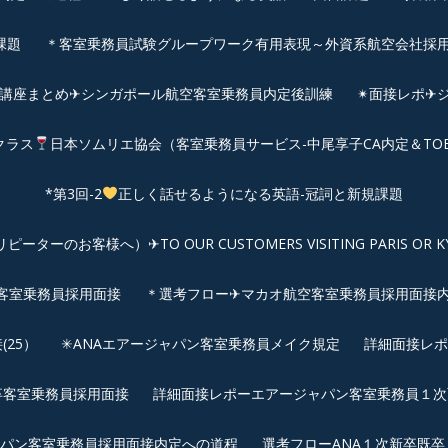
課題
＊客室乗務員試験グループワーク有用表現～外資系航空会社採
前講座まとめ✈シンガポール航空客室乗務員内定後訓練
✴︎面接レポ
クラス
日本ソムリエ協会（客室乗務員サービス-中尾享子CA内定＆TO
*第3回-2
正しく話せるようになる英語-冠詞と新規課題
客様へ）✈TO OUR CUSTOMERS VISITING PARIS OR KYOTO: 
空客室乗務員採用面接
＊選考フロー✈マカオ航空客室乗務員採用面接
25）
✳︎ANAエアージャパン客室乗務員メイク規定
詳細面接レポ
新卒客室乗務員採用面接
詳細面接レポーエアージャパン客室乗務員１次面
パン客室乗務員採用面接内定への道程
選考フローANA１次新卒既卒