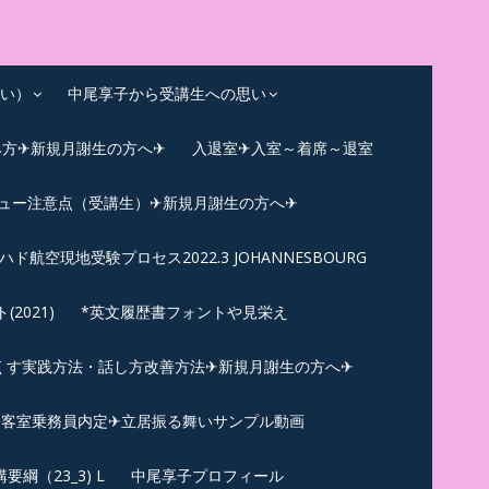
い）
中尾享子から受講生への思い
み方✈新規月謝生の方へ✈
入退室✈入室～着席～退室
ビュー注意点（受講生）✈新規月謝生の方へ✈
ハド航空現地受験プロセス2022.3 JOHANNESBOURG
021)
*英文履歴書フォントや見栄え
くす実践方法・話し方改善方法✈新規月謝生の方へ✈
N✪客室乗務員内定✈立居振る舞いサンプル動画
綱（23_3) L
中尾享子プロフィール