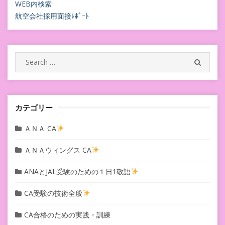
ビ
WEB内検索
航空会社採用面接ﾚﾎﾟｰﾄ
ゲ
ー
シ
Search
SEARC
for:
ョ
ン
カテゴリー
ＡＮＡ CA
ＡＮＡウィングス CA
ANAとJAL受験のための１日1敬語
CA受験の技術全般
CA合格のための実践・訓練