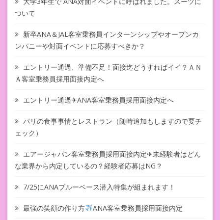
大学3年生で ANA対面イベントに呼ばれました。スーツに
ついて
新卒ANA＆JAL客室乗務員インターンシップやオープンカ
ンパニーや対面イベントに応募すべきか？
エントリー通過、準備不足！面接迄どうすればイイ？ＡＮ
Ａ客室乗務員採用面接内定へ
エントリー通過✈ANA客室乗務員採用面接内定へ
パリの食事事情とレストラン（随時追加もしますので要チ
ェック）
エアージャパン客室乗務員採用面接内定✈未経験者はどん
な業界から内定しているの？経験者応募はNG？
7/25にANAブルーベース潜入特集が組まれます！
最強の笑顔の作り方
ANA客室乗務員採用面接内定