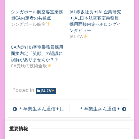
シンガポール航空客室乗務
JAL赤坂社長✈JAL企業研究
員CA内定者の共通点
✈JAL日本航空客室乗務員
シンガポール航空
採用面接内定へ✈ロングイ
ンタビュー
JAL CA
CA内定(10)客室乗務員採用
面接内定「笑顔」の認識に
誤解がありませんか？？
CA受験の技術全般
Posted in
JAL CA
投
＊卒業生さん通信✈JTA
＊卒業生さん通信✈
稿
重要情報
ナ