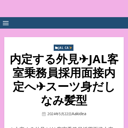
Skip
to
中尾享子CA内定&TOEIC点
詳細は左下3本線三をクリックください！！
content
数UPｽｸｰﾙ
JAL CA
内定する外見✈JAL客
室乗務員採用面接内
定へ✈スーツ身だし
なみ髪型
Author
Aakidea
Posted
2024年5月22日
On