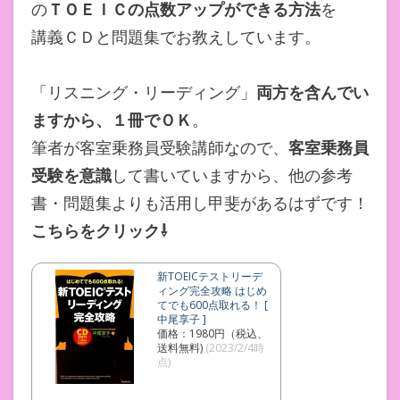
の
ＴＯＥＩＣの点数アップができる方法
を
講義ＣＤと問題集でお教えしています。
「リスニング・リーディング」
両方を含んでい
ますから、１冊でＯＫ
。
筆者が客室乗務員受験講師なので、
客室乗務員
受験を意識
して書いていますから、他の参考
書・問題集よりも活用し甲斐があるはずです！
こちらをクリック⇩
新TOEICテストリーデ
ィング完全攻略 はじめ
てでも600点取れる！ [
中尾享子 ]
価格：1980円（税込、
送料無料)
(2023/2/4時
点)