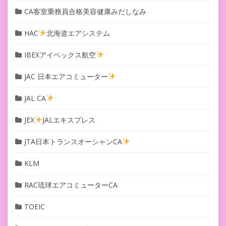
CA客室乗務員合格美容健康みだしなみ
HAC
北海道エアシステム
IBEXアイベックス航空
JAC 日本エアコミューター
JAL CA
JEX
JALエキスプレス
JTA日本トランスオーシャンCA
KLM
RAC琉球エアコミューターCA
TOEIC