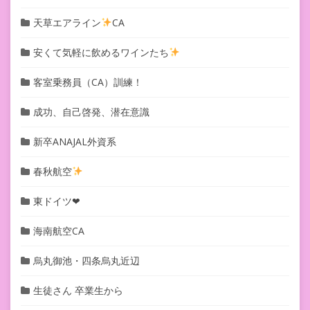
天草エアライン
CA
安くて気軽に飲めるワインたち
客室乗務員（CA）訓練！
成功、自己啓発、潜在意識
新卒ANAJAL外資系
春秋航空
東ドイツ❤︎
海南航空CA
烏丸御池・四条烏丸近辺
生徒さん 卒業生から