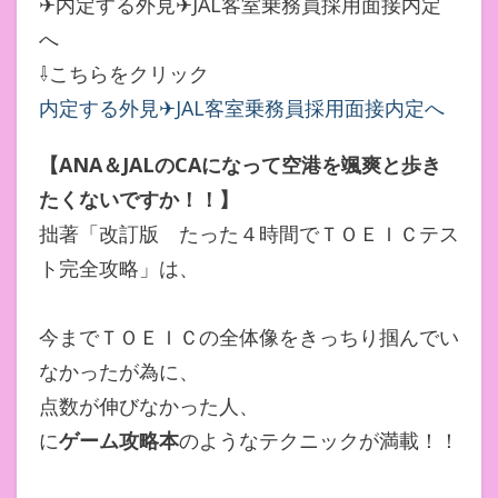
✈内定する外見✈JAL客室乗務員採用面接内定
へ
⇩こちらをクリック
内定する外見✈JAL客室乗務員採用面接内定へ
【ANA＆JALのCAになって空港を颯爽と歩き
たくないですか！！】
拙著「改訂版 たった４時間でＴＯＥＩＣテス
ト完全攻略」は、
今までＴＯＥＩＣの全体像をきっちり掴んでい
なかったが為に、
点数が伸びなかった人、
に
ゲーム攻略本
のようなテクニックが満載！！