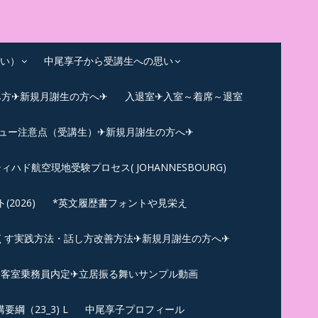
い）
中尾享子から受講生への思い
み方✈新規月謝生の方へ✈
入退室✈入室～着席～退室
ビュー注意点（受講生）✈新規月謝生の方へ✈
ィハド航空現地受験プロセス( JOHANNESBOURG)
026)
*英文履歴書フォントや見栄え
くす実践方法・話し方改善方法✈新規月謝生の方へ✈
N✪客室乗務員内定✈立居振る舞いサンプル動画
綱（23_3) L
中尾享子プロフィール