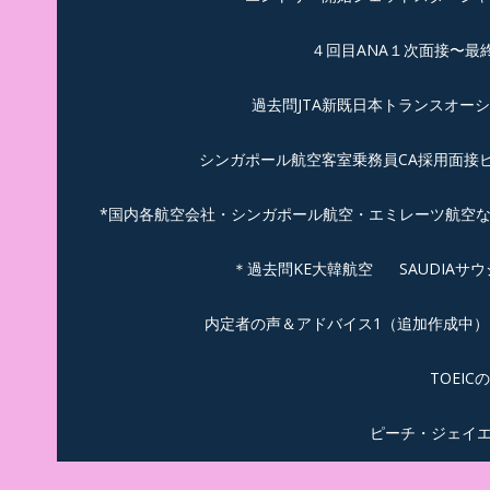
４回目ANA１次面接〜最
過去問JTA新既日本トランスオー
シンガポール航空客室乗務員CA採用面接
*国内各航空会社・シンガポール航空・エミレーツ航空
＊過去問KE大韓航空
SAUDIA
内定者の声＆アドバイス1（追加作成中）
TOEI
ピーチ・ジェイ