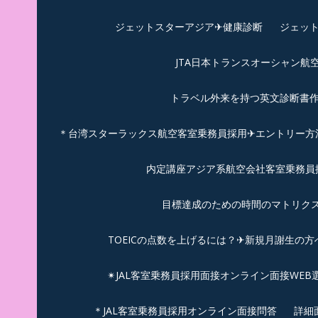
ジェットスターアジア✈︎健康診断
ジェット
JTA日本トランスオーシャン航
トラベル外来を持つ英文診断書
＊台湾スターラックス航空客室乗務員採用✈エントリー方法
内定講座アジア系航空会社客室乗務員採
目標達成のための時間のマトリクス
TOEICの点数を上げるには？✈新規月謝生の方
✴︎JAL客室乗務員採用面接オンライン面接WEB
＊JAL客室乗務員採用オンライン面接問答
詳細