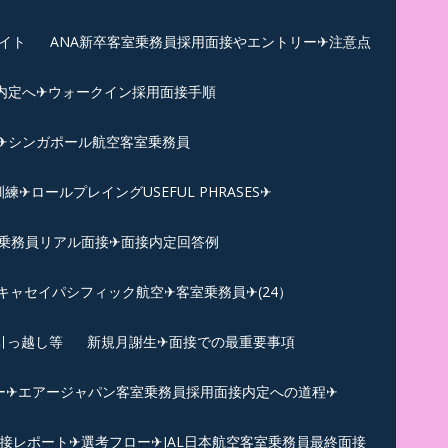
イト
ANA新卒客室乗務員採用面接やエントリー✈注意点
内定へ✈︎ウォークイン採用面接手順
練✈シンガポール航空客室乗務員
ロールプレイングUSEFUL PHRASES✈
乗務員リアル面接✈︎面接内定回答例
キャセイパシフィック航空✈︎客室乗務員✈(24）
引っ越し等
新規月謝生✈面接での最重要事項
ー✈︎エアージャパン客室乗務員採用面接内定への道程✈︎
面接レポート✈︎選考フロー✈︎JAL日本航空客室乗務員最終面接