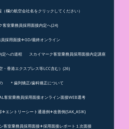
報（欄の航空会社名をクリックしてください）
客室乗務員採用面接内定へ(24)
員採用面接✈GD/最終オンライン
内定への道程
スカイマーク客室乗務員採用面接内定講座
香港エクスプレス等LCC含む）(26)
の
＊歯列矯正/歯科矯正について
︎JAL客室乗務員採用面接オンライン面接WEB選考
エントリーシート通過例✈改善例(SAK_ASIK)
ン客室乗務員採用面接✈採用面接レポート１次面接