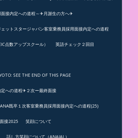
用面接内定への道程～✈月謝生の方へ✈
✈ジェットスタージャパン客室乗務員採用面接内定への道程
EIC点数アップスクール）
英語チェック２回目
SEE THE END OF THIS PAGE
内定への道程✈２次ー最終面接
ANA既卒１次客室乗務員採用面接内定への道程(25)
接2025
笑顔について
話し方笑顔について（ANAJAL）