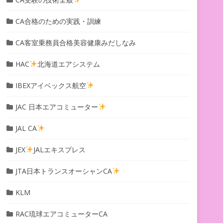
CA合格のための実践・訓練
CA客室乗務員合格美容健康みだしなみ
HAC
北海道エアシステム
IBEXアイベックス航空
JAC 日本エアコミューター
JAL CA
JEX
JALエキスプレス
JTA日本トランスオーシャンCA
KLM
RAC琉球エアコミューターCA