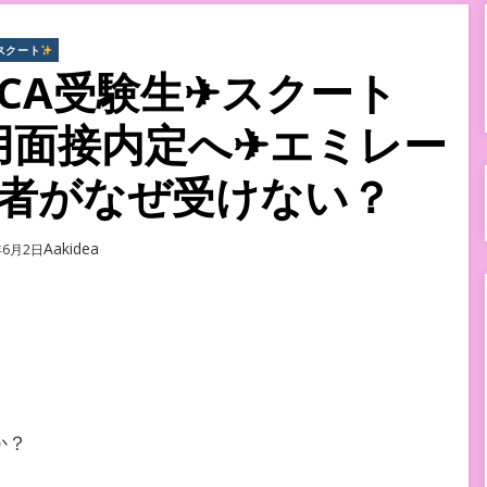
スクート
CA受験生✈スクート
採用面接内定へ✈エミレー
者がなぜ受けない？
Author
Aakidea
d
年6月2日
か？