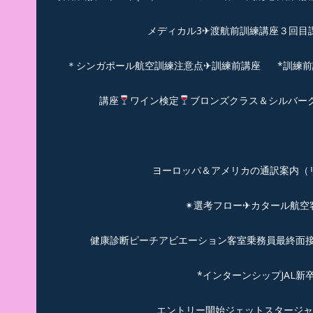
メディカル3✈渡航前訓練講座３回目
＊シンガポール航空訓練注意点✈訓練前講座
*訓練
講座
ワイン検定
ブロンズクラス＆シルバー
ヨーロッパ＆アメリカの通訳案内（リピーターのお
✴︎選考フロー✈カタール航
健康診断ピーチアビエーション客室乗務員最終面接(
*インターンシップJAL
エントリー開始ジェットスタージャ