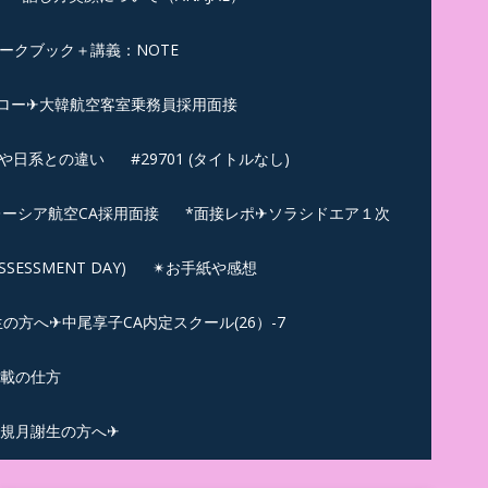
ークブック＋講義：NOTE
ロー✈大韓航空客室乗務員採用面接
ンや日系との違い
#29701 (タイトルなし)
ーシア航空CA採用面接
*面接レポ✈ソラシドエア１次
ESSMENT DAY)
✴︎お手紙や感想
方へ✈中尾享子CA内定スクール(26）-7
記載の仕方
規月謝生の方へ✈