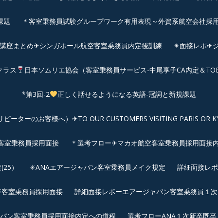
課題
＊客室乗務員試験グループワーク有用表現～外資系航空会社採
前講座まとめ✈シンガポール航空客室乗務員内定後訓練
✴︎面接レポ
クラス
日本ソムリエ協会（客室乗務員サービス-中尾享子CA内定＆TO
*第3回-2
正しく話せるようになる英語-冠詞と新規課題
客様へ）✈TO OUR CUSTOMERS VISITING PARIS OR KYOTO: 
空客室乗務員採用面接
＊選考フロー✈マカオ航空客室乗務員採用面接
25）
✳︎ANAエアージャパン客室乗務員メイク規定
詳細面接レポ
新卒客室乗務員採用面接
詳細面接レポーエアージャパン客室乗務員１次面
パン客室乗務員採用面接内定への道程
選考フローANA１次新卒既卒