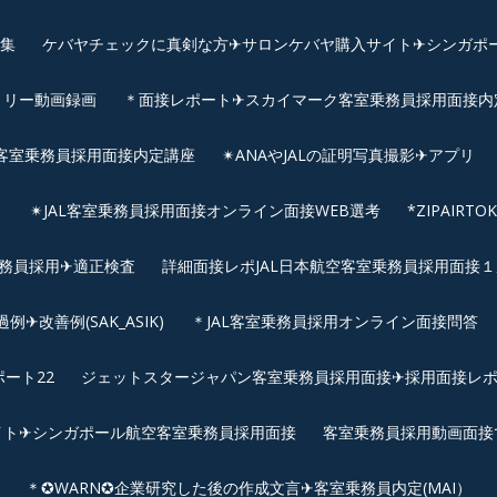
画集
ケバヤチェックに真剣な方✈サロンケバヤ購入サイト✈シンガポ
トリー動画録画
＊面接レポート✈スカイマーク客室乗務員採用面接内定へ
客室乗務員採用面接内定講座
✴︎ANAやJALの証明写真撮影✈︎アプリ
リ
✴︎JAL客室乗務員採用面接オンライン面接WEB選考
*ZIPAIR
客室乗務員採用✈適正検査
詳細面接レポJAL日本航空客室乗務員採用面接１次
改善例(SAK_ASIK)
＊JAL客室乗務員採用オンライン面接問答
ート22
ジェットスタージャパン客室乗務員採用面接✈採用面接レ
イト✈シンガポール航空客室乗務員採用面接
客室乗務員採用動画面接
＊✪WARN✪企業研究した後の作成文言✈客室乗務員内定(MAI）