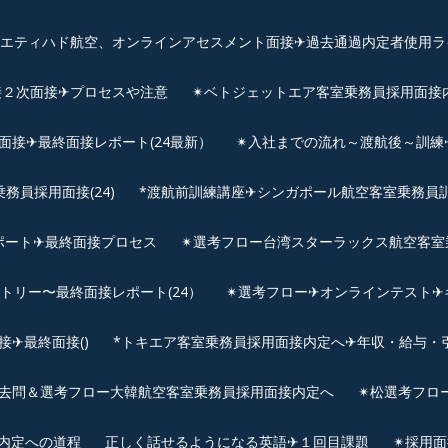
、エティハド航空、オンラインアセスメント面接✈︎過去通過内定者使用ラ
接２次面接✈プロセスや注意
✴︎ベトジェットエア客室乗務員採用面接
用面接✈最終面接レポート(24最新）
✴︎入社までの流れ～渡航後～訓
員採用面接(24)
*渡航前訓練講座✈シンガポール航空客室乗務員訓練✈
ポート✈最終面接プロセス
✴︎選考フロー台湾スターラックス航空客室
ントリー〜最終面接レポート(24）
✴︎選考フロー✈オンラインテスト✈
✈最終面接()
*トキエア客室乗務員採用面接内定へ✈年収・給与・
去問＆選考フロー大韓航空客室乗務員採用面接内定へ
✴︎松選考フロ
接内定への道程
正しく話せるようになる英語✈１回目課題
✴︎採用