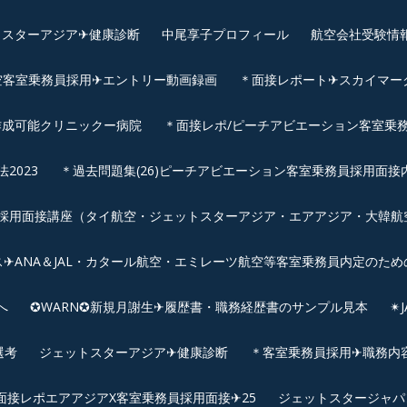
スターアジア✈︎健康診断
中尾享子プロフィール
航空会社受験情
空客室乗務員採用✈エントリー動画録画
＊面接レポート✈スカイマーク
作成可能クリニックー病院
＊面接レポ/ピーチアビエーション客室乗務
2023
＊過去問題集(26)ピーチアビエーション客室乗務員採用面接
用面接講座（タイ航空・ジェットスターアジア・エアアジア・大韓航空・
✈ANA＆JAL・カタール航空・エミレーツ航空等客室乗務員内定のため
へ
✪WARN✪新規月謝生✈履歴書・職務経歴書のサンプル見本
✴
選考
ジェットスターアジア✈︎健康診断
＊客室乗務員採用✈職務内容✈
面接レポエアアジアX客室乗務員採用面接✈25
ジェットスタージャパ