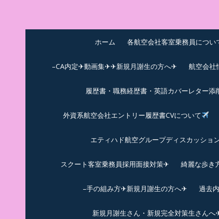
Skip
to
中尾享子CA内定&T
詳細は左下3本線三をクリックください！！
content
ホーム
各航空会社客室乗務員につい
–CA内定✈動画集✈✈新規月謝生の方へ✈
航空会社
履歴書・職務経歴書・英語カバーレター添
外資系航空会社エントリー履歴書CVについて
エティハド航空グループディスカッション✈
スクート客室乗務員採用面接対策✈︎
綺麗な歩き
–手の組み方✈新規月謝生の方へ✈
過去
新規月謝生さん・新規完全対策生さんへ✈新