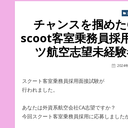
チャンスを掴めた
scoot客室乗務員
ツ航空志望未経験
Poste
2024
On
スクート客室乗務員採用面接試験が
行われました。
あなたは外資系航空会社CA志望ですか？
今回スクート客室乗務員採用に応募しました