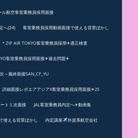
ール航空客室乗務員採用面接
(24)
客室乗務員採用動画面接で使える背景ぼかし
＊ZIP AIR TOKYO客室乗務員採用✈適正検査
TOKYO客室乗務員採用面接✈過去問題✈︎
～最終面接SAN_CF_YU
詳細面接レポエアアジアX客室乗務員採用面接✈25
ポート１次面接
JAL客室乗務員内定へ✈動画集
で使える背景ぼかし
内定講座
外資系航空会社