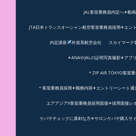
JAL客室乗務員内定へ✈動
JTA日本トランスオーシャン航空客室乗務員採用✈エン
内定講座
外資系航空会社
スカイマーク
✴︎ANAやJALの証明写真撮影✈︎アプ
＊ZIP AIR TOKYO
＊客室乗務員採用✈職務内容✈エントリーシート通過例✈
エアアジアX客室乗務員採用面接✈︎採用面接レポ
ケバヤチェックに真剣な方✈サロンケバヤ購入サ