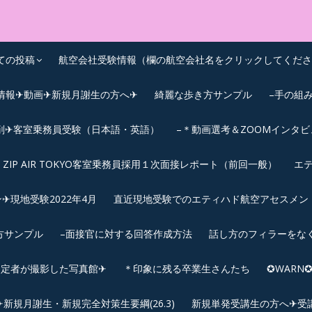
OEIC点数UPｽｸｰﾙ
ての投稿
航空会社受験情報（欄の航空会社名をクリックしてくださ
情報✈動画✈新規月謝生の方へ✈
綺麗な歩き方サンプル
–手の組
削✈客室乗務員受験（日本語・英語）
–＊動画選考＆ZOOMインタ
ZIP AIR TOKYO客室乗務員採用１次面接レポート（前回一般）
エテ
︎現地受験2022年4月
直近現地受験でのエティハド航空アセスメント(2
方サンプル
–面接官に対する回答作成方法
話し方のフィラーをな
内定者が撮影した写真館✈
＊印象に残る卒業生さんたち
✪WAR
規月謝生・新規完全対策生要綱(26.3)
新規単発受講生の方へ✈受講要