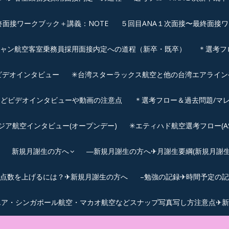
終面接ワークブック＋講義：NOTE
５回目ANA１次面接〜最終面接ワ
シャン航空客室乗務員採用面接内定への道程（新卒・既卒）
＊選考フ
ビデオインタビュー
✳︎台湾スターラックス航空と他の台湾エアライ
などビデオインタビューや動画の注意点
＊選考フロー＆過去問題/マレ
サウジア航空インタビュー(オープンデー)
✳︎エティハド航空選考フロー(ASS
新規月謝生の方へ
―新規月謝生の方へ✈月謝生要綱(新規月謝生の
Cの点数を上げるには？✈新規月謝生の方へ
–勉強の記録✈時間予定の
エア・シンガポール航空・マカオ航空などスナップ写真写し方注意点✈新