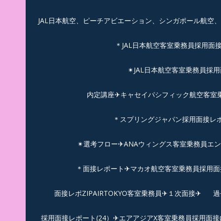
JAL日本航空、ピーチアビエーション、シンガポール航空
＊JAL日本航空客室乗務員採用面
✴︎JAL日本航空客室乗務員採
内定講座✈キャセイパシフィック航空客室乗務
＊スプリングジャパン採用面接レ
✴︎選考フロー✈︎ANAウィングス客室乗務員エ
＊面接レポート✈マカオ航空客室乗務員採用面接
面接レポZIPAIRTOKYO客室乗務員✈１次面接✈
過
採用面接レポート(24）✈エアアジアX客室乗務員採用面