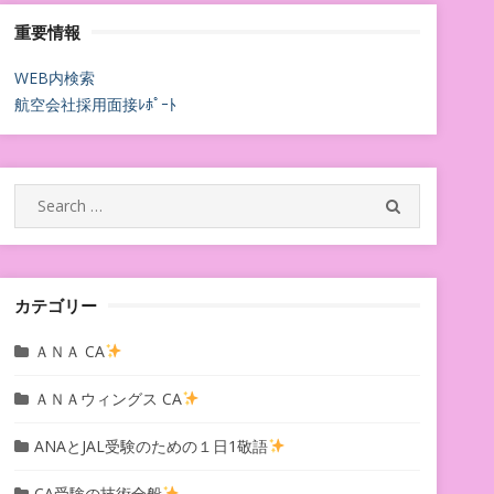
重要情報
WEB内検索
航空会社採用面接ﾚﾎﾟｰﾄ
Search
SEARCH
for:
カテゴリー
ＡＮＡ CA
ＡＮＡウィングス CA
ANAとJAL受験のための１日1敬語
CA受験の技術全般