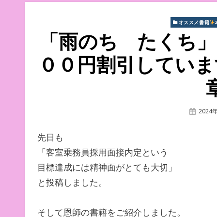
オススメ書籍
「雨のち たくち」
００円割引していま
Poste
2024
On
先日も
「客室乗務員採用面接内定という
目標達成には精神面がとても大切」
と投稿しました。
そして恩師の書籍をご紹介しました。