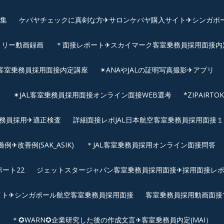
画集
ケバヤチェックに真剣な方✈サロンケバヤ購入サイト✈シンガポ
トリー動画録画
＊面接レポート✈スカイマーク客室乗務員採用面接内定へ
客室乗務員採用面接内定講座
✴︎ANAやJALの証明写真撮影✈︎アプリ
リ
✴︎JAL客室乗務員採用面接オンライン面接WEB選考
*ZIPAIR
客室乗務員採用✈適正検査
詳細面接レポJAL日本航空客室乗務員採用面接１次
改善例(SAK_ASIK)
＊JAL客室乗務員採用オンライン面接問答
ート22
ジェットスタージャパン客室乗務員採用面接✈採用面接レ
イト✈シンガポール航空客室乗務員採用面接
客室乗務員採用動画面接
＊✪WARN✪企業研究した後の作成文言✈客室乗務員内定(MAI）