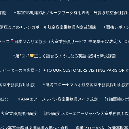
課題
＊客室乗務員試験グループワーク有用表現～外資系航空会社採
前講座まとめ✈シンガポール航空客室乗務員内定後訓練
✴︎面接レポ
クラス
日本ソムリエ協会（客室乗務員サービス-中尾享子CA内定＆TO
*第3回-2
正しく話せるようになる英語-冠詞と新規課題
客様へ）✈TO OUR CUSTOMERS VISITING PARIS OR KYOTO: 
空客室乗務員採用面接
＊選考フロー✈マカオ航空客室乗務員採用面接
25）
✳︎ANAエアージャパン客室乗務員メイク規定
詳細面接レポ
新卒客室乗務員採用面接
詳細面接レポーエアージャパン客室乗務員１次面
パン客室乗務員採用面接内定への道程
選考フローANA１次新卒既卒