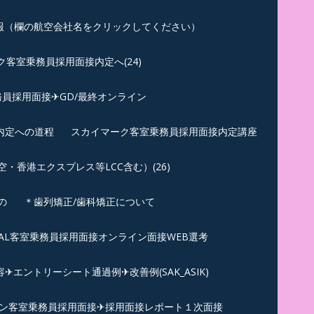
報（欄の航空会社名をクリックしてください）
客室乗務員採用面接内定へ(24)
員採用面接✈GD/最終オンライン
内定への道程
スカイマーク客室乗務員採用面接内定講座
香港エクスプレス等LCC含む）(26)
の
＊歯列矯正/歯科矯正について
︎JAL客室乗務員採用面接オンライン面接WEB選考
エントリーシート通過例✈改善例(SAK_ASIK)
ン客室乗務員採用面接✈採用面接レポート１次面接