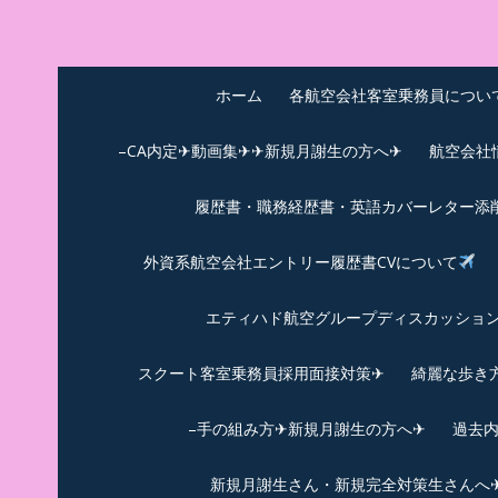
Skip
to
中尾享子CA内定&T
詳細は左下3本線三をクリックください！！
content
ホーム
各航空会社客室乗務員につい
–CA内定✈動画集✈✈新規月謝生の方へ✈
航空会社
履歴書・職務経歴書・英語カバーレター添
外資系航空会社エントリー履歴書CVについて
エティハド航空グループディスカッション✈
スクート客室乗務員採用面接対策✈︎
綺麗な歩き
–手の組み方✈新規月謝生の方へ✈
過去
新規月謝生さん・新規完全対策生さんへ✈新