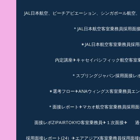
JAL日本航空、ピーチアビエーション、シンガポール航空
＊JAL日本航空客室乗務員採用面
✴︎JAL日本航空客室乗務員採
内定講座✈キャセイパシフィック航空客室乗務
＊スプリングジャパン採用面接レ
✴︎選考フロー✈︎ANAウィングス客室乗務員エ
＊面接レポート✈マカオ航空客室乗務員採用面接
面接レポZIPAIRTOKYO客室乗務員✈１次面接✈
過
採用面接レポート(24）✈エアアジアX客室乗務員採用面