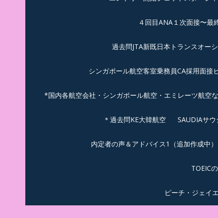
４回目ANA１次面接〜最
過去問JTA新既日本トランスオー
シンガポール航空客室乗務員CA採用面接
*国内各航空会社・シンガポール航空・エミレーツ航空
＊過去問KE大韓航空
SAUDIA
内定者の声＆アドバイス1（追加作成中）
TOEI
ピーチ・ジェイ