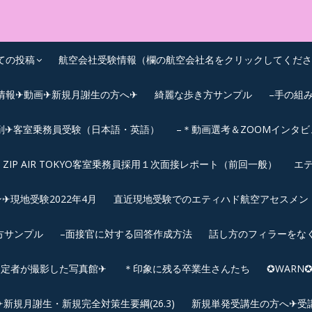
OEIC点数UPｽｸｰﾙ
ての投稿
航空会社受験情報（欄の航空会社名をクリックしてくださ
情報✈動画✈新規月謝生の方へ✈
綺麗な歩き方サンプル
–手の組
削✈客室乗務員受験（日本語・英語）
–＊動画選考＆ZOOMインタ
ZIP AIR TOKYO客室乗務員採用１次面接レポート（前回一般）
エテ
︎現地受験2022年4月
直近現地受験でのエティハド航空アセスメント(2
方サンプル
–面接官に対する回答作成方法
話し方のフィラーをな
内定者が撮影した写真館✈
＊印象に残る卒業生さんたち
✪WAR
規月謝生・新規完全対策生要綱(26.3)
新規単発受講生の方へ✈受講要