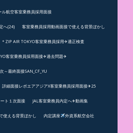
ール航空客室乗務員採用面接
(24)
客室乗務員採用動画面接で使える背景ぼかし
＊ZIP AIR TOKYO客室乗務員採用✈適正検査
TOKYO客室乗務員採用面接✈過去問題✈︎
～最終面接SAN_CF_YU
詳細面接レポエアアジアX客室乗務員採用面接✈25
ポート１次面接
JAL客室乗務員内定へ✈動画集
で使える背景ぼかし
内定講座
外資系航空会社