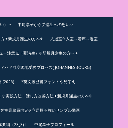
い）
中尾享子から受講生への思い
み方✈新規月謝生の方へ✈
入退室✈入室～着席～退室
ビュー注意点（受講生）✈新規月謝生の方へ✈
ィハド航空現地受験プロセス( JOHANNESBOURG)
026)
*英文履歴書フォントや見栄え
くす実践方法・話し方改善方法✈新規月謝生の方へ✈
N✪客室乗務員内定✈立居振る舞いサンプル動画
綱（23_3) L
中尾享子プロフィール