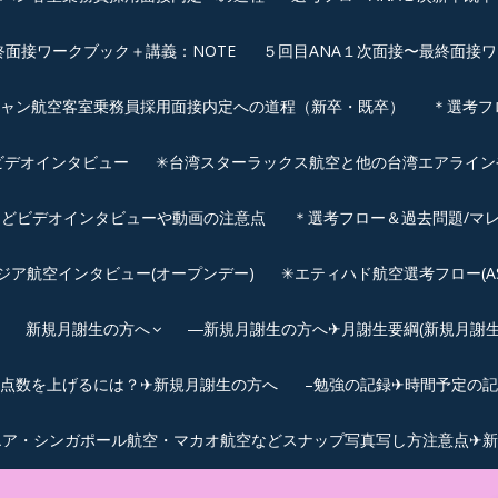
終面接ワークブック＋講義：NOTE
５回目ANA１次面接〜最終面接ワ
シャン航空客室乗務員採用面接内定への道程（新卒・既卒）
＊選考フ
ビデオインタビュー
✳︎台湾スターラックス航空と他の台湾エアライ
などビデオインタビューや動画の注意点
＊選考フロー＆過去問題/マレ
サウジア航空インタビュー(オープンデー)
✳︎エティハド航空選考フロー(ASS
新規月謝生の方へ
―新規月謝生の方へ✈月謝生要綱(新規月謝生の
Cの点数を上げるには？✈新規月謝生の方へ
–勉強の記録✈時間予定の
エア・シンガポール航空・マカオ航空などスナップ写真写し方注意点✈新