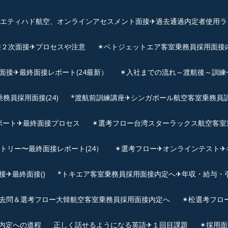
、エティハド航空、オンラインアセスメント面接✈︎過去通過内定者使用ラ
接２次面接✈プロセスや注意
✴︎ベトジェットエア客室乗務員採用面接
用面接✈最終面接レポート(24最新）
✴︎入社までの流れ～渡航後～訓
員採用面接(24)
*渡航前訓練講座✈シンガポール航空客室乗務員訓練✈
ポート✈最終面接プロセス
✴︎選考フロー台湾スターラックス航空客室
ントリー〜最終面接レポート(24）
✴︎選考フロー✈オンラインテスト✈
✈最終面接()
*トキエア客室乗務員採用面接内定へ✈年収・給与・
去問＆選考フロー大韓航空客室乗務員採用面接内定へ
✴︎松選考フロ
接内定への道程
正しく話せるようになる英語✈１回目課題
✴︎採用