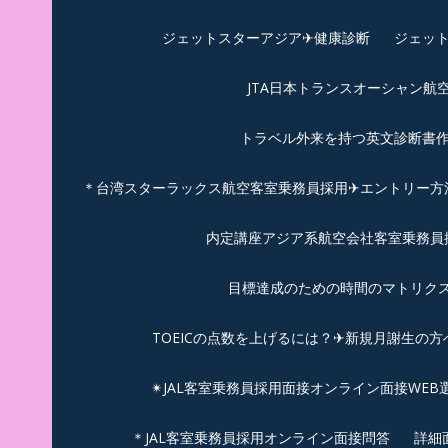
ジェットスターアジア✈︎健康診断
ジェット
JTA日本トランスオーシャン航
トラベル外来を持つ英文診断書
＊台湾スターラックス航空客室乗務員採用✈エントリー方法
内定講座アジア系航空会社客室乗務員採
目標達成のための時間のマトリクス
TOEICの点数を上げるには？✈新規月謝生の方
✴︎JAL客室乗務員採用面接オンライン面接WEB
＊JAL客室乗務員採用オンライン面接問答
詳細