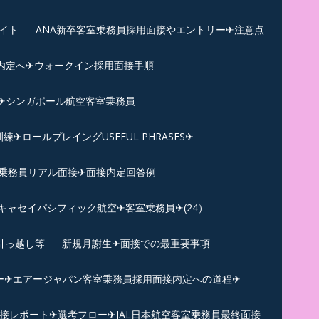
イト
ANA新卒客室乗務員採用面接やエントリー✈注意点
内定へ✈︎ウォークイン採用面接手順
練✈シンガポール航空客室乗務員
ロールプレイングUSEFUL PHRASES✈
乗務員リアル面接✈︎面接内定回答例
キャセイパシフィック航空✈︎客室乗務員✈(24）
引っ越し等
新規月謝生✈面接での最重要事項
ー✈︎エアージャパン客室乗務員採用面接内定への道程✈︎
面接レポート✈︎選考フロー✈︎JAL日本航空客室乗務員最終面接