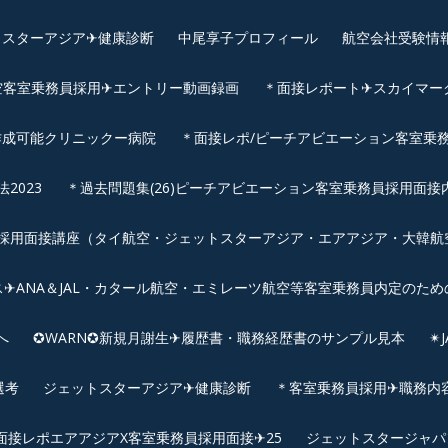
スターアジア✈︎健康診断
中尾享子プロフィール
航空会社受験情
空客室乗務員採用✈エントリー動画録画
＊面接レポート✈スカイマーク
作成可能クリニックー病院
＊面接レポ/ピーチアビエーション客室乗務
2023
＊過去問題集(26)ピーチアビエーション客室乗務員採用面接
用面接講座（タイ航空・ジェットスターアジア・エアアジア・大韓航空・
✈ANA＆JAL・カタール航空・エミレーツ航空等客室乗務員内定のため
へ
✪WARN✪新規月謝生✈履歴書・職務経歴書のサンプル見本
✴
選考
ジェットスターアジア✈︎健康診断
＊客室乗務員採用✈職務内容✈
面接レポエアアジアX客室乗務員採用面接✈25
ジェットスタージャパ