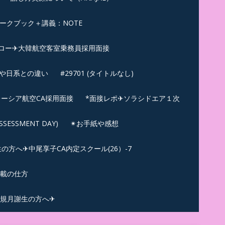
ークブック＋講義：NOTE
ロー✈大韓航空客室乗務員採用面接
ンや日系との違い
#29701 (タイトルなし)
ーシア航空CA採用面接
*面接レポ✈ソラシドエア１次
ESSMENT DAY)
✴︎お手紙や感想
方へ✈中尾享子CA内定スクール(26）-7
記載の仕方
規月謝生の方へ✈