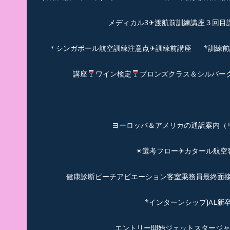
メディカル3✈渡航前訓練講座３回目
＊シンガポール航空訓練注意点✈訓練前講座
*訓練
講座
ワイン検定
ブロンズクラス＆シルバー
ヨーロッパ＆アメリカの通訳案内（リピーターのお
✴︎選考フロー✈カタール航
健康診断ピーチアビエーション客室乗務員最終面接(
*インターンシップJAL
エントリー開始ジェットスタージャ