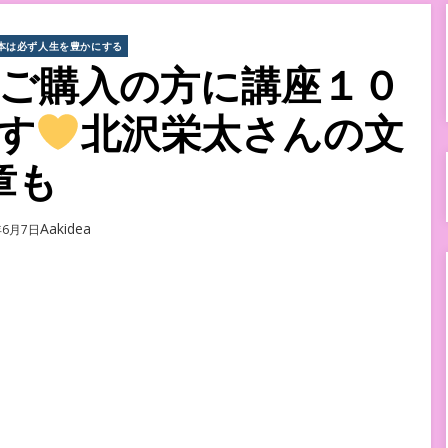
本は必ず人生を豊かにする
ご購入の方に講座１０
す
北沢栄太さんの文
章も
Author
Aakidea
d
年6月7日