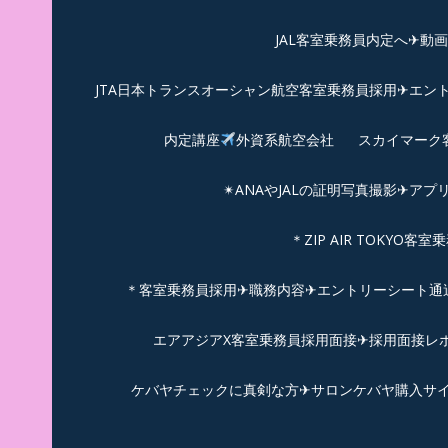
JAL客室乗務員内定へ✈動
JTA日本トランスオーシャン航空客室乗務員採用✈エン
内定講座
外資系航空会社
スカイマーク
✴︎ANAやJALの証明写真撮影✈︎アプ
＊ZIP AIR TOKYO
＊客室乗務員採用✈職務内容✈エントリーシート通過例✈
エアアジアX客室乗務員採用面接✈︎採用面接レポ
ケバヤチェックに真剣な方✈サロンケバヤ購入サ