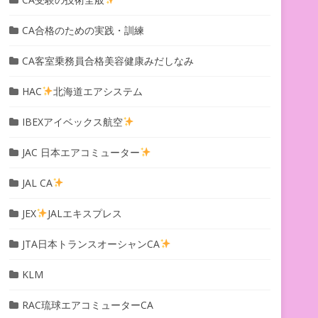
CA合格のための実践・訓練
CA客室乗務員合格美容健康みだしなみ
HAC
北海道エアシステム
IBEXアイベックス航空
JAC 日本エアコミューター
JAL CA
JEX
JALエキスプレス
JTA日本トランスオーシャンCA
KLM
RAC琉球エアコミューターCA