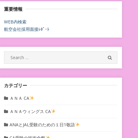
重要情報
WEB内検索
航空会社採用面接ﾚﾎﾟｰﾄ
Search
SEARCH
for:
カテゴリー
ＡＮＡ CA
ＡＮＡウィングス CA
ANAとJAL受験のための１日1敬語
CA受験の技術全般