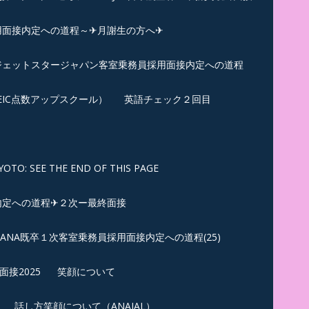
用面接内定への道程～✈月謝生の方へ✈
✈ジェットスタージャパン客室乗務員採用面接内定への道程
EIC点数アップスクール）
英語チェック２回目
SEE THE END OF THIS PAGE
内定への道程✈２次ー最終面接
ANA既卒１次客室乗務員採用面接内定への道程(25)
接2025
笑顔について
話し方笑顔について（ANAJAL）