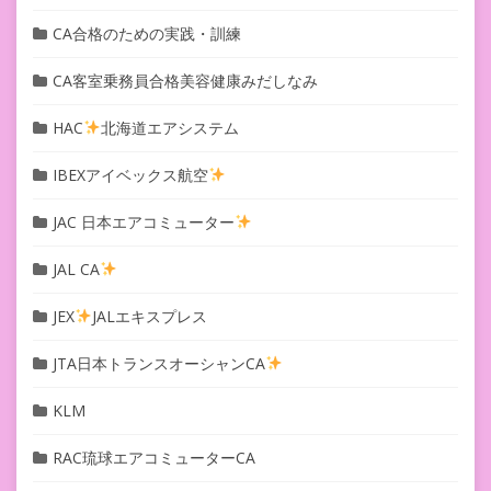
CA合格のための実践・訓練
CA客室乗務員合格美容健康みだしなみ
HAC
北海道エアシステム
IBEXアイベックス航空
JAC 日本エアコミューター
JAL CA
JEX
JALエキスプレス
JTA日本トランスオーシャンCA
KLM
RAC琉球エアコミューターCA