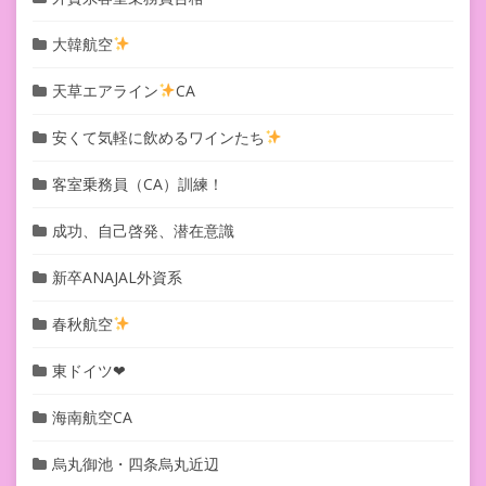
大韓航空
天草エアライン
CA
安くて気軽に飲めるワインたち
客室乗務員（CA）訓練！
成功、自己啓発、潜在意識
新卒ANAJAL外資系
春秋航空
東ドイツ❤︎
海南航空CA
烏丸御池・四条烏丸近辺