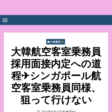
Skip
to
中尾享子CA内定&TOEIC点
詳細は左下3本線三をクリックください！！
content
数UPｽｸｰﾙ
大韓航空
大韓航空客室乗務員
採用面接内定への道
程✈シンガポール航
空客室乗務員同様、
狙って行けない
Author
Aakidea
Posted
2024年6月22日