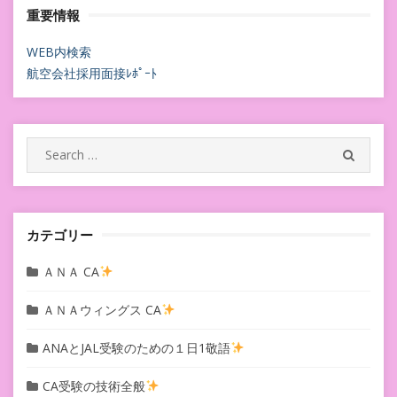
重要情報
ナ
ビ
WEB内検索
航空会社採用面接ﾚﾎﾟｰﾄ
ゲ
ー
シ
Search
SEARC
for:
ョ
ン
カテゴリー
ＡＮＡ CA
ＡＮＡウィングス CA
ANAとJAL受験のための１日1敬語
CA受験の技術全般