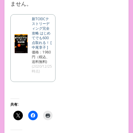
ません。
新TOEICテ
ストリーデ
ィング完全
攻略 はじめ
てでも600
点取れる！ [
中尾享子 ]
価格：1980
円（税込、
送料無料)
(2020/12/25
時点)
共有: