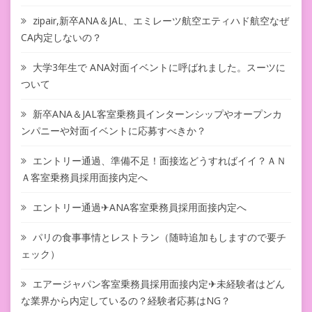
zipair,新卒ANA＆JAL、エミレーツ航空エティハド航空なぜ
CA内定しないの？
大学3年生で ANA対面イベントに呼ばれました。スーツに
ついて
新卒ANA＆JAL客室乗務員インターンシップやオープンカ
ンパニーや対面イベントに応募すべきか？
エントリー通過、準備不足！面接迄どうすればイイ？ＡＮ
Ａ客室乗務員採用面接内定へ
エントリー通過✈ANA客室乗務員採用面接内定へ
パリの食事事情とレストラン（随時追加もしますので要チ
ェック）
エアージャパン客室乗務員採用面接内定✈未経験者はどん
な業界から内定しているの？経験者応募はNG？