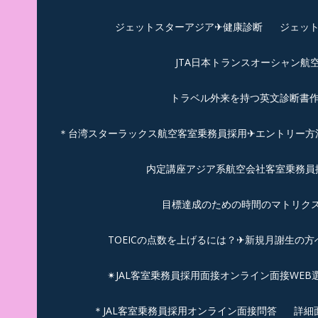
ジェットスターアジア✈︎健康診断
ジェット
JTA日本トランスオーシャン航
トラベル外来を持つ英文診断書
＊台湾スターラックス航空客室乗務員採用✈エントリー方法
内定講座アジア系航空会社客室乗務員採
目標達成のための時間のマトリクス
TOEICの点数を上げるには？✈新規月謝生の方
✴︎JAL客室乗務員採用面接オンライン面接WEB
＊JAL客室乗務員採用オンライン面接問答
詳細