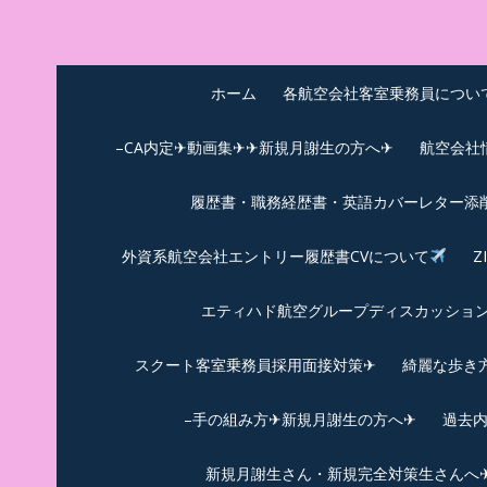
Skip
to
中尾享子CA内定&T
詳細は左下3本線三をクリックください！！
content
ホーム
各航空会社客室乗務員につい
–CA内定✈動画集✈✈新規月謝生の方へ✈
航空会社
履歴書・職務経歴書・英語カバーレター添
外資系航空会社エントリー履歴書CVについて
Z
エティハド航空グループディスカッション✈
スクート客室乗務員採用面接対策✈︎
綺麗な歩き
–手の組み方✈新規月謝生の方へ✈
過去
新規月謝生さん・新規完全対策生さんへ✈新