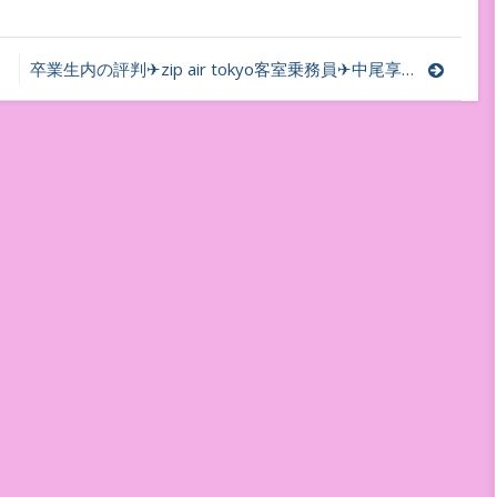
卒業生内の評判✈︎zip air tokyo客室乗務員✈︎中尾享子CA内定＆TOEICスクール