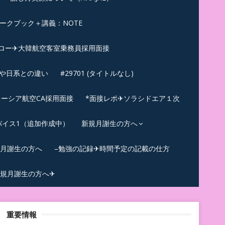
ークブック＋講義：NOTE
ロー✈大韓航空客室乗務員採用面接
ンや日系との違い
#29701 (タイトルなし)
ーシア航空CA採用面接
*面接レポ✈ソラシドエア１次
バイス1（追加作成中）
新規月謝生の方へ
規月謝生の方へ
–勉強の記録✈時間予定の記載の仕方
規月謝生の方へ✈
重要情報