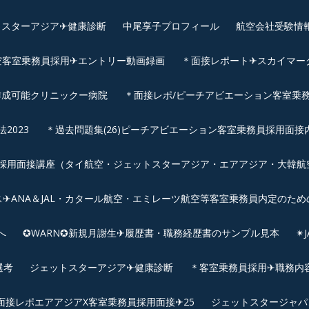
スターアジア✈︎健康診断
中尾享子プロフィール
航空会社受験情
空客室乗務員採用✈エントリー動画録画
＊面接レポート✈スカイマーク
作成可能クリニックー病院
＊面接レポ/ピーチアビエーション客室乗務
2023
＊過去問題集(26)ピーチアビエーション客室乗務員採用面接
用面接講座（タイ航空・ジェットスターアジア・エアアジア・大韓航空・
✈ANA＆JAL・カタール航空・エミレーツ航空等客室乗務員内定のため
へ
✪WARN✪新規月謝生✈履歴書・職務経歴書のサンプル見本
✴
選考
ジェットスターアジア✈︎健康診断
＊客室乗務員採用✈職務内容✈
面接レポエアアジアX客室乗務員採用面接✈25
ジェットスタージャパ