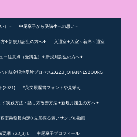
い）
中尾享子から受講生への思い
み方✈新規月謝生の方へ✈
入退室✈入室～着席～退室
ビュー注意点（受講生）✈新規月謝生の方へ✈
ハド航空現地受験プロセス2022.3 JOHANNESBOURG
021)
*英文履歴書フォントや見栄え
くす実践方法・話し方改善方法✈新規月謝生の方へ✈
N✪客室乗務員内定✈立居振る舞いサンプル動画
綱（23_3) L
中尾享子プロフィール