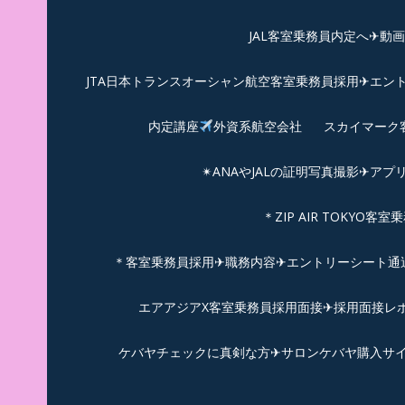
JAL客室乗務員内定へ✈動
JTA日本トランスオーシャン航空客室乗務員採用✈エン
内定講座
外資系航空会社
スカイマーク
✴︎ANAやJALの証明写真撮影✈︎アプ
＊ZIP AIR TOKYO
＊客室乗務員採用✈職務内容✈エントリーシート通過例✈
エアアジアX客室乗務員採用面接✈︎採用面接レポ
ケバヤチェックに真剣な方✈サロンケバヤ購入サ