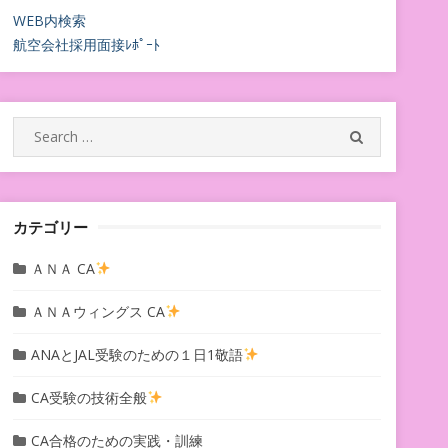
WEB内検索
航空会社採用面接ﾚﾎﾟｰﾄ
Search
SEARCH
for:
カテゴリー
ＡＮＡ CA
ＡＮＡウィングス CA
ANAとJAL受験のための１日1敬語
CA受験の技術全般
CA合格のための実践・訓練