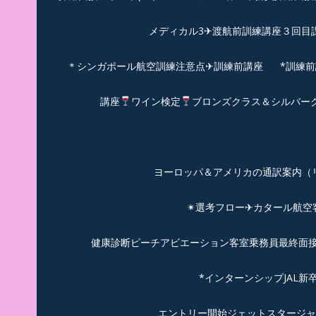
メディカル3✈渡航前訓練講座３回目
＊シンガポール航空訓練注意点✈訓練前講座
*訓練
講座
ワイン検定
ブロンズクラス＆シルバー
ヨーロッパ＆アメリカの通訳案内（リピーターのお
✴︎選考フロー✈カタール航
健康診断ピーチアビエーション客室乗務員最終面接(
*インターンシップJAL
エントリー開始ジェットスタージャ