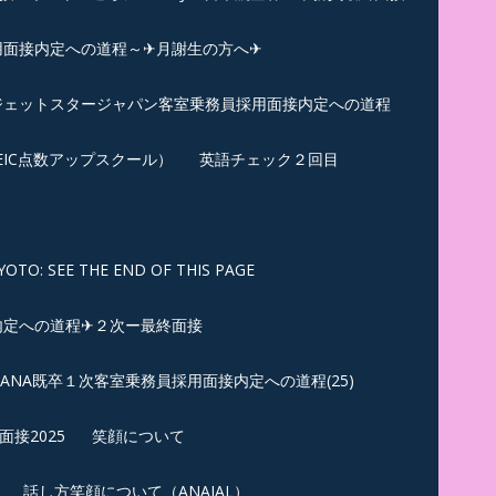
用面接内定への道程～✈月謝生の方へ✈
✈ジェットスタージャパン客室乗務員採用面接内定への道程
EIC点数アップスクール）
英語チェック２回目
SEE THE END OF THIS PAGE
内定への道程✈２次ー最終面接
ANA既卒１次客室乗務員採用面接内定への道程(25)
接2025
笑顔について
話し方笑顔について（ANAJAL）