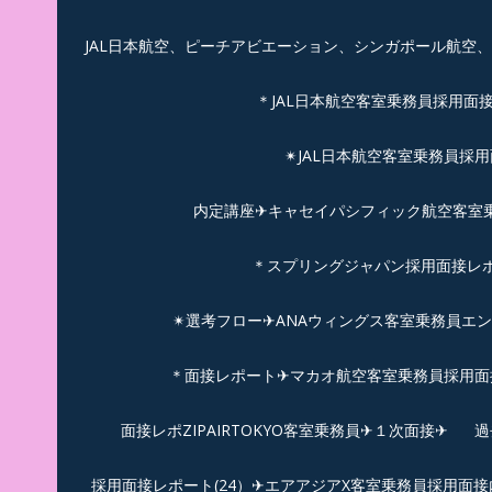
JAL日本航空、ピーチアビエーション、シンガポール航空
＊JAL日本航空客室乗務員採用面
✴︎JAL日本航空客室乗務員採
内定講座✈キャセイパシフィック航空客室乗務
＊スプリングジャパン採用面接レ
✴︎選考フロー✈︎ANAウィングス客室乗務員エ
＊面接レポート✈マカオ航空客室乗務員採用面接
面接レポZIPAIRTOKYO客室乗務員✈１次面接✈
過
採用面接レポート(24）✈エアアジアX客室乗務員採用面