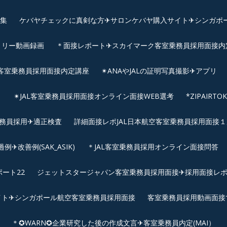
画集
ケバヤチェックに真剣な方✈サロンケバヤ購入サイト✈シンガポ
トリー動画録画
＊面接レポート✈スカイマーク客室乗務員採用面接内定へ
客室乗務員採用面接内定講座
✴︎ANAやJALの証明写真撮影✈︎アプリ
リ
✴︎JAL客室乗務員採用面接オンライン面接WEB選考
*ZIPAIR
客室乗務員採用✈適正検査
詳細面接レポJAL日本航空客室乗務員採用面接１次
改善例(SAK_ASIK)
＊JAL客室乗務員採用オンライン面接問答
ート22
ジェットスタージャパン客室乗務員採用面接✈採用面接レ
イト✈シンガポール航空客室乗務員採用面接
客室乗務員採用動画面接
＊✪WARN✪企業研究した後の作成文言✈客室乗務員内定(MAI）