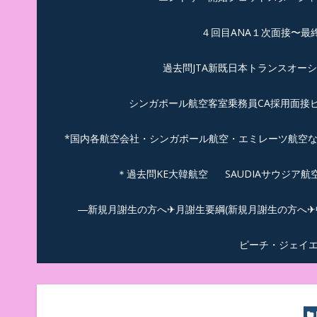
４回目ANA１次面接〜最
過去問JTA新既日本トランスオー
シンガポール航空客室乗務員CA採用面接
*国内各航空会社・シンガポール航空・エミレーツ航空
＊過去問KE大韓航空
SAUDIAサウジア
―新規月謝生の方へ✈月謝生要綱(新規月謝生の方へ✈中
ピーチ・ジェイ