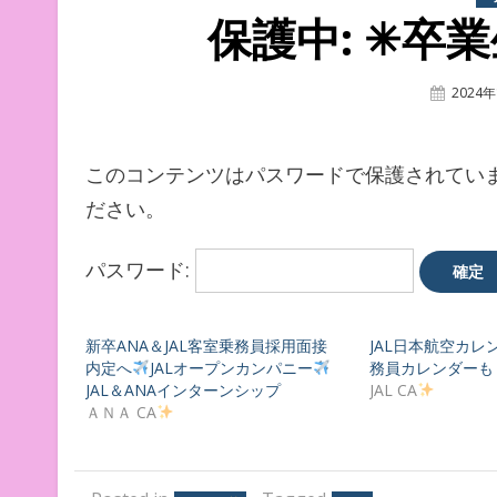
保護中: ✳︎卒
Posted
2024
On
このコンテンツはパスワードで保護されてい
ださい。
パスワード:
新卒ANA＆JAL客室乗務員採用面接
JAL日本航空カレ
内定へ
JALオープンカンパニー
務員カレンダーも
JAL＆ANAインターンシップ
JAL CA
ＡＮＡ CA