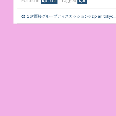
Posted in
Tagged
JAL CA
JAL
投
１次面接グループディスカッション✈zip air tokyo客室乗務員採用面接内定への道程
稿
ナ
ビ
ゲ
ー
シ
ョ
ン