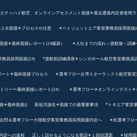
、エティハド航空、オンラインアセスメント面接✈︎過去通過内定者使用ラ
接２次面接✈プロセスや注意
✴︎ベトジェットエア客室乗務員採用面接
用面接✈最終面接レポート(24最新）
✴︎入社までの流れ～渡航後～訓
員採用面接(24)
*渡航前訓練講座✈シンガポール航空客室乗務員訓練✈
ポート✈最終面接プロセス
✴︎選考フロー台湾スターラックス航空客室
ントリー〜最終面接レポート(24）
✴︎選考フロー✈オンラインテスト✈
✈最終面接()
新規月謝生✈面接での最重要事項
*トキエア客室
去問＆選考フロー大韓航空客室乗務員採用面接内定へ
✴︎松選考フロ
接内定への道程
正しく話せるようになる英語✈１回目課題
✴︎採用