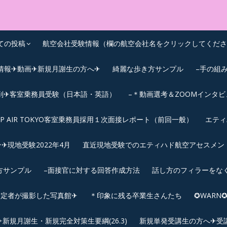
OEIC点数UPｽｸｰﾙ
ての投稿
航空会社受験情報（欄の航空会社名をクリックしてくださ
情報✈動画✈新規月謝生の方へ✈
綺麗な歩き方サンプル
–手の組
削✈客室乗務員受験（日本語・英語）
–＊動画選考＆ZOOMインタ
IP AIR TOKYO客室乗務員採用１次面接レポート（前回一般）
エティ
︎現地受験2022年4月
直近現地受験でのエティハド航空アセスメント(2
方サンプル
–面接官に対する回答作成方法
話し方のフィラーをな
内定者が撮影した写真館✈
＊印象に残る卒業生さんたち
✪WAR
規月謝生・新規完全対策生要綱(26.3)
新規単発受講生の方へ✈受講要