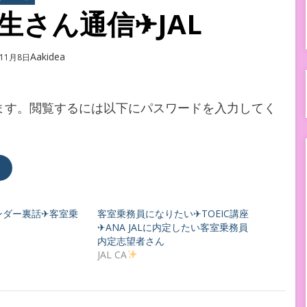
業生さん通信✈︎JAL
Author
Aakidea
年11月8日
ます。閲覧するには以下にパスワードを入力してく
ンダー裏話✈︎客室乗
客室乗務員になりたい✈︎TOEIC講座
✈︎ANA JALに内定したい客室乗務員
内定志望者さん
JAL CA