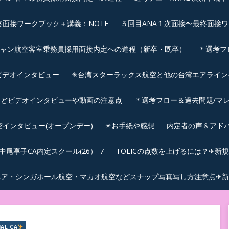
終面接ワークブック＋講義：NOTE
５回目ANA１次面接〜最終面接ワ
シャン航空客室乗務員採用面接内定への道程（新卒・既卒）
＊選考フ
ビデオインタビュー
✳︎台湾スターラックス航空と他の台湾エアライ
などビデオインタビューや動画の注意点
＊選考フロー＆過去問題/マレ
航空インタビュー(オープンデー)
✴︎お手紙や感想
内定者の声＆アド
尾享子CA内定スクール(26）-7
TOEICの点数を上げるには？✈新
エア・シンガポール航空・マカオ航空などスナップ写真写し方注意点✈新
JAL CA