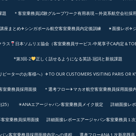
課題
＊客室乗務員試験グループワーク有用表現～外資系航空会社採
前講座まとめ✈シンガポール航空客室乗務員内定後訓練
✴︎面接レポ
クラス
日本ソムリエ協会（客室乗務員サービス-中尾享子CA内定＆TO
*第3回-2
正しく話せるようになる英語-冠詞と新規課題
客様へ）✈TO OUR CUSTOMERS VISITING PARIS OR KYOTO: 
空客室乗務員採用面接
＊選考フロー✈マカオ航空客室乗務員採用面接
25）
✳︎ANAエアージャパン客室乗務員メイク規定
詳細面接レポ
新卒客室乗務員採用面接
詳細面接レポーエアージャパン客室乗務員１次面
パン客室乗務員採用面接内定への道程
選考フローANA１次新卒既卒