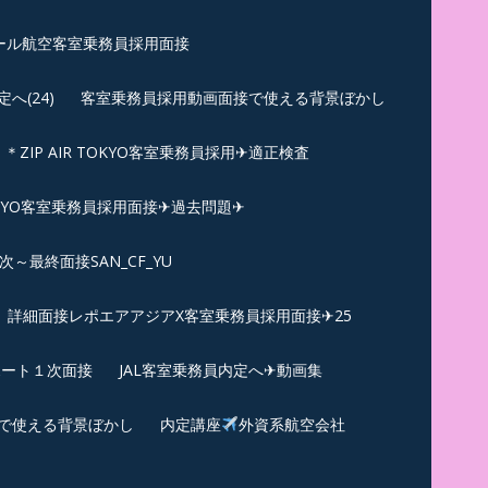
ール航空客室乗務員採用面接
(24)
客室乗務員採用動画面接で使える背景ぼかし
＊ZIP AIR TOKYO客室乗務員採用✈適正検査
TOKYO客室乗務員採用面接✈過去問題✈︎
～最終面接SAN_CF_YU
詳細面接レポエアアジアX客室乗務員採用面接✈25
ポート１次面接
JAL客室乗務員内定へ✈動画集
で使える背景ぼかし
内定講座
外資系航空会社