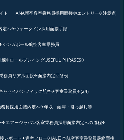
イト
ANA新卒客室乗務員採用面接やエントリー✈注意点
内定へ✈︎ウォークイン採用面接手順
練✈シンガポール航空客室乗務員
ロールプレイングUSEFUL PHRASES✈
乗務員リアル面接✈︎面接内定回答例
キャセイパシフィック航空✈︎客室乗務員✈(24）
乗務員採用面接内定へ✈年収・給与・引っ越し等
ー✈︎エアージャパン客室乗務員採用面接内定への道程✈︎
面接レポート✈︎選考フロー✈︎JAL日本航空客室乗務員最終面接