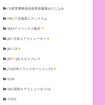
CA客室乗務員合格美容健康みだしなみ
HAC
北海道エアシステム
IBEXアイベックス航空
JAC 日本エアコミューター
JAL CA
JEX
JALエキスプレス
JTA日本トランスオーシャンCA
KLM
RAC琉球エアコミューターCA
TOEIC