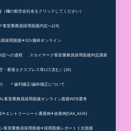
報（欄の航空会社名をクリックしてください）
客室乗務員採用面接内定へ(24)
員採用面接✈GD/最終オンライン
内定への道程
スカイマーク客室乗務員採用面接内定講座
香港エクスプレス等LCC含む）(26)
の
＊歯列矯正/歯科矯正について
︎JAL客室乗務員採用面接オンライン面接WEB選考
エントリーシート通過例✈改善例(SAK_ASIK)
ン客室乗務員採用面接✈採用面接レポート１次面接