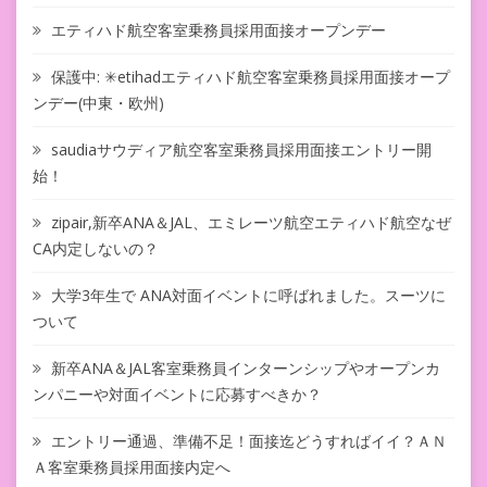
エティハド航空客室乗務員採用面接オープンデー
保護中: ✳︎etihadエティハド航空客室乗務員採用面接オープ
ンデー(中東・欧州)
saudiaサウディア航空客室乗務員採用面接エントリー開
始！
zipair,新卒ANA＆JAL、エミレーツ航空エティハド航空なぜ
CA内定しないの？
大学3年生で ANA対面イベントに呼ばれました。スーツに
ついて
新卒ANA＆JAL客室乗務員インターンシップやオープンカ
ンパニーや対面イベントに応募すべきか？
エントリー通過、準備不足！面接迄どうすればイイ？ＡＮ
Ａ客室乗務員採用面接内定へ