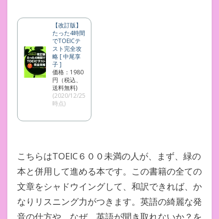
【改訂版】
たった4時間
でTOEICテ
スト完全攻
略 [ 中尾享
子 ]
価格：1980
円（税込、
送料無料)
(2020/12/25
時点)
こちらはTOEIC６００未満の人が、まず、緑の
本と併用して進める本です。この書籍の全ての
文章をシャドウイングして、和訳できれば、か
なりリスニング力がつきます。英語の綺麗な発
音の仕方や、なぜ、英語が聞き取れないか？を