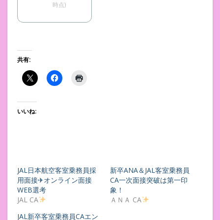
時点)
共有:
いいね:
JAL日本航空客室乗務員採
新卒ANA＆JAL客室乗務員
用面接✈︎オンライン面接
CA一次面接突破は第一印
WEB選考
象！
JAL CA
ＡＮＡ CA
JAL新卒客室乗務員CAエン