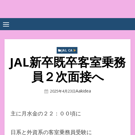
Skip
to
中尾享子CA内定&TOEIC点
詳細は左下3本線三をクリックください！！
content
数UPｽｸｰﾙ
JAL CA
JAL新卒既卒客室乗務
員２次面接へ
Author
Aakidea
Posted
2025年4月23日
On
主に月水金の２２：００頃に
日系と外資系の客室乗務員受験に