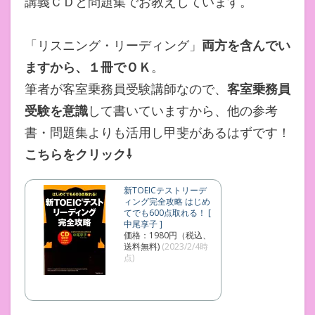
講義ＣＤと問題集でお教えしています。
「リスニング・リーディング」
両方を含んでい
ますから、１冊でＯＫ
。
筆者が客室乗務員受験講師なので、
客室乗務員
受験を意識
して書いていますから、他の参考
書・問題集よりも活用し甲斐があるはずです！
こちらをクリック⇩
新TOEICテストリーデ
ィング完全攻略 はじめ
てでも600点取れる！ [
中尾享子 ]
価格：1980円（税込、
送料無料)
(2023/2/4時
点)