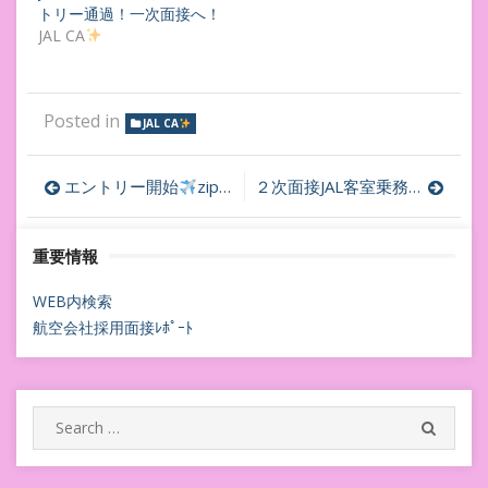
トリー通過！一次面接へ！
JAL CA
Posted in
JAL CA
投
エントリー開始
zipairtokyo客室乗務員採用面接内定への道程
２次面接JAL客室乗務員採用面接内定への道程
稿
重要情報
ナ
ビ
WEB内検索
航空会社採用面接ﾚﾎﾟｰﾄ
ゲ
ー
シ
Search
SEARC
for:
ョ