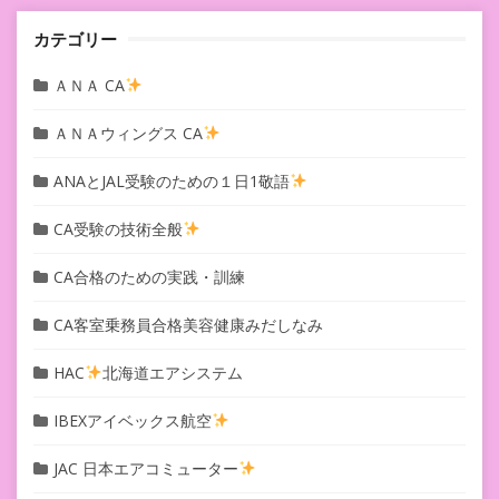
ン
カテゴリー
ＡＮＡ CA
ＡＮＡウィングス CA
ANAとJAL受験のための１日1敬語
CA受験の技術全般
CA合格のための実践・訓練
CA客室乗務員合格美容健康みだしなみ
HAC
北海道エアシステム
IBEXアイベックス航空
JAC 日本エアコミューター