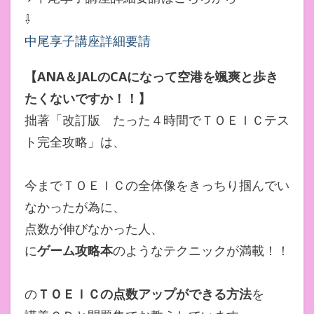
⇩
中尾享子講座詳細要請
【ANA＆JALのCAになって空港を颯爽と歩き
たくないですか！！】
拙著「改訂版 たった４時間でＴＯＥＩＣテス
ト完全攻略」は、
今までＴＯＥＩＣの全体像をきっちり掴んでい
なかったが為に、
点数が伸びなかった人、
に
ゲーム攻略本
のようなテクニックが満載！！
の
ＴＯＥＩＣの点数アップができる方法
を