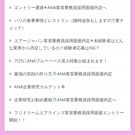
エントリー通過✈ANA客室乗務員採用面接内定へ
パリの食事事情とレストラン（随時追加もしますので要チ
ェック）
エアージャパン客室乗務員採用面接内定✈未経験者はどん
な業界から内定しているの？経験者応募はNG？
7/25にANAブルーベース潜入特集が組まれます！
最強の笑顔の作り方
ANA客室乗務員採用面接内定
ANA企業研究カルテット本
企業研究お勧め書籍
ANA客室乗務員採用面接内定へ
フジドリームエアラインズ客室乗務員採用面接エントリー
開始！！