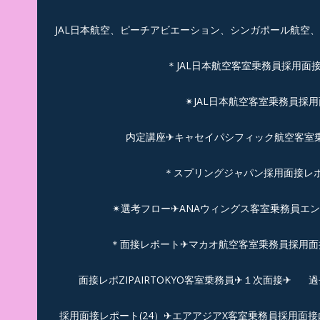
JAL日本航空、ピーチアビエーション、シンガポール航空
＊JAL日本航空客室乗務員採用面
✴︎JAL日本航空客室乗務員採
内定講座✈キャセイパシフィック航空客室乗務
＊スプリングジャパン採用面接レ
✴︎選考フロー✈︎ANAウィングス客室乗務員エ
＊面接レポート✈マカオ航空客室乗務員採用面接
面接レポZIPAIRTOKYO客室乗務員✈１次面接✈
過
採用面接レポート(24）✈エアアジアX客室乗務員採用面