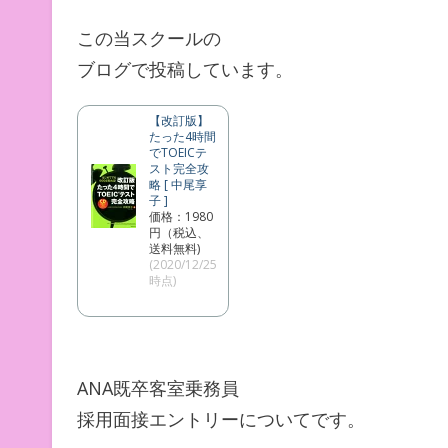
この当スクールの
ブログで投稿しています。
【改訂版】
たった4時間
でTOEICテ
スト完全攻
略 [ 中尾享
子 ]
価格：1980
円（税込、
送料無料)
(2020/12/25
時点)
ANA既卒客室乗務員
採用面接エントリーについてです。