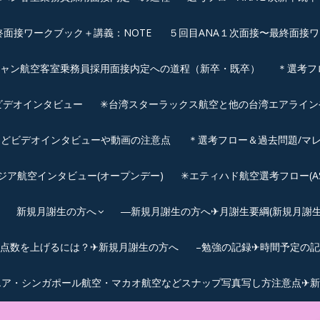
終面接ワークブック＋講義：NOTE
５回目ANA１次面接〜最終面接ワ
シャン航空客室乗務員採用面接内定への道程（新卒・既卒）
＊選考フ
ビデオインタビュー
✳︎台湾スターラックス航空と他の台湾エアライ
などビデオインタビューや動画の注意点
＊選考フロー＆過去問題/マレ
サウジア航空インタビュー(オープンデー)
✳︎エティハド航空選考フロー(ASS
新規月謝生の方へ
―新規月謝生の方へ✈月謝生要綱(新規月謝生の
Cの点数を上げるには？✈新規月謝生の方へ
–勉強の記録✈時間予定の
エア・シンガポール航空・マカオ航空などスナップ写真写し方注意点✈新