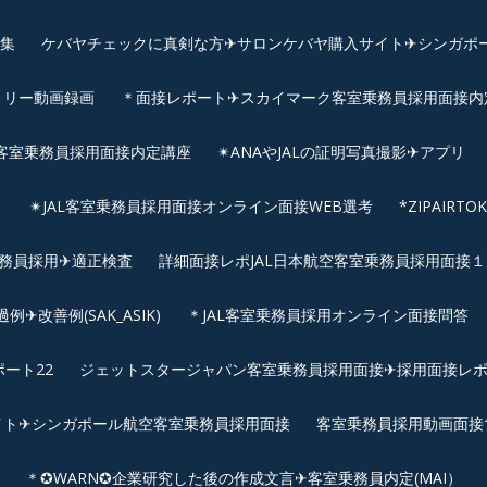
画集
ケバヤチェックに真剣な方✈サロンケバヤ購入サイト✈シンガポ
トリー動画録画
＊面接レポート✈スカイマーク客室乗務員採用面接内定へ
客室乗務員採用面接内定講座
✴︎ANAやJALの証明写真撮影✈︎アプリ
リ
✴︎JAL客室乗務員採用面接オンライン面接WEB選考
*ZIPAIR
客室乗務員採用✈適正検査
詳細面接レポJAL日本航空客室乗務員採用面接１次
改善例(SAK_ASIK)
＊JAL客室乗務員採用オンライン面接問答
ート22
ジェットスタージャパン客室乗務員採用面接✈採用面接レ
イト✈シンガポール航空客室乗務員採用面接
客室乗務員採用動画面接
＊✪WARN✪企業研究した後の作成文言✈客室乗務員内定(MAI）