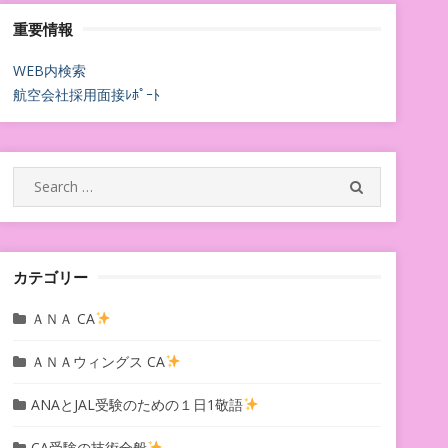
重要情報
WEB内検索
航空会社採用面接ﾚﾎﾟｰﾄ
Search
SEARCH
for:
カテゴリー
ＡＮＡ CA
ＡＮＡウィングス CA
ANAとJAL受験のための１日1敬語
CA受験の技術全般