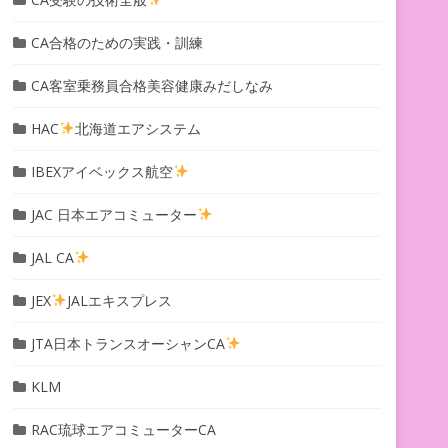
CA合格のための実践・訓練
CA客室乗務員合格美容健康みだしなみ
HAC
北海道エアシステム
IBEXアイベックス航空
JAC 日本エアコミューター
JAL CA
JEX
JALエキスプレス
JTA日本トランスオーシャンCA
KLM
RAC琉球エアコミューターCA