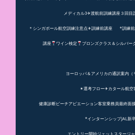
メディカル3✈渡航前訓練講座３回目
＊シンガポール航空訓練注意点✈訓練前講座
*訓練
講座
ワイン検定
ブロンズクラス＆シルバー
ヨーロッパ＆アメリカの通訳案内（リピーターのお
✴︎選考フロー✈カタール航
健康診断ピーチアビエーション客室乗務員最終面接(
*インターンシップJAL
エントリー開始ジェットスタージャ