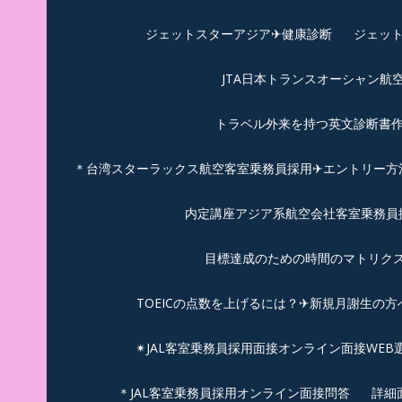
ジェットスターアジア✈︎健康診断
ジェット
JTA日本トランスオーシャン航
トラベル外来を持つ英文診断書
＊台湾スターラックス航空客室乗務員採用✈エントリー方法
内定講座アジア系航空会社客室乗務員採
目標達成のための時間のマトリクス
TOEICの点数を上げるには？✈新規月謝生の方
✴︎JAL客室乗務員採用面接オンライン面接WEB
＊JAL客室乗務員採用オンライン面接問答
詳細