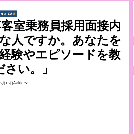
ＮＡ CA
卒客室乗務員採用面接内
な人ですか。あなたを
経験やエピソードを教
ださい。」
Author
Aakidea
年5月18日