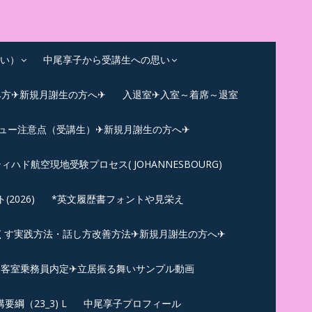
い）
中尾享子から受講生への思い
み方✈新規月謝生の方へ✈
入退室✈入室～着席～退室
ビュー注意点（受講生）✈新規月謝生の方へ✈
ィハド航空現地受験プロセス( JOHANNESBOURG)
026)
*英文履歴書フォントや見栄え
くす実践方法・話し方改善方法✈新規月謝生の方へ✈
N✪客室乗務員内定✈立居振る舞いサンプル動画
綱（23_3) L
中尾享子プロフィール