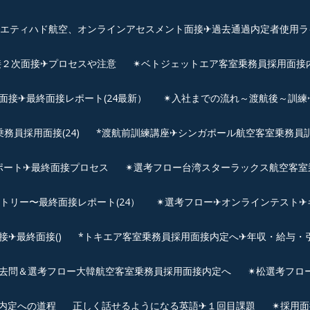
、エティハド航空、オンラインアセスメント面接✈︎過去通過内定者使用ラ
接２次面接✈プロセスや注意
✴︎ベトジェットエア客室乗務員採用面接
用面接✈最終面接レポート(24最新）
✴︎入社までの流れ～渡航後～訓
員採用面接(24)
*渡航前訓練講座✈シンガポール航空客室乗務員訓練✈
ポート✈最終面接プロセス
✴︎選考フロー台湾スターラックス航空客室
ントリー〜最終面接レポート(24）
✴︎選考フロー✈オンラインテスト✈
✈最終面接()
*トキエア客室乗務員採用面接内定へ✈年収・給与・
去問＆選考フロー大韓航空客室乗務員採用面接内定へ
✴︎松選考フロ
接内定への道程
正しく話せるようになる英語✈１回目課題
✴︎採用