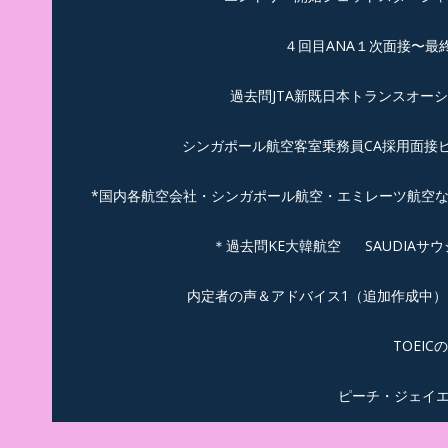
４回目ANA１次面接〜最
過去問JTA新既日本トランスオー
シンガポール航空客室乗務員CA採用面接
*国内各航空会社・シンガポール航空・エミレーツ航空
＊過去問KE大韓航空
SAUDIA
内定者の声＆アドバイス1（追加作成中）
TOEI
ピーチ・ジェイ