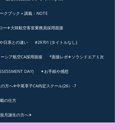
ークブック＋講義：NOTE
ロー✈大韓航空客室乗務員採用面接
ンや日系との違い
#29701 (タイトルなし)
ーシア航空CA採用面接
*面接レポ✈ソラシドエア１次
ESSMENT DAY)
✴︎お手紙や感想
方へ✈中尾享子CA内定スクール(26）-7
記載の仕方
規月謝生の方へ✈