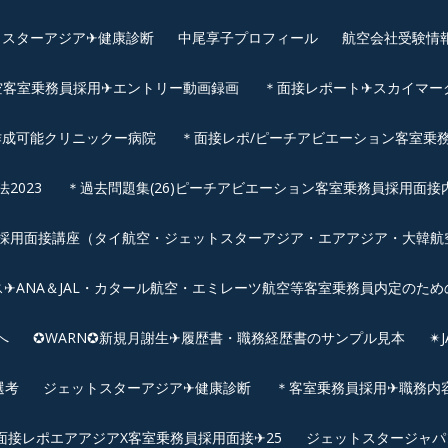
スターアジア✈︎健康診断
中尾享子プロフィール
航空会社受験情
空客室乗務員採用✈エントリー動画録画
＊面接レポート✈スカイマーク
作成可能クリニックー病院
＊面接レポ/ピーチアビエーション客室乗務
2023
＊過去問題集(26)ピーチアビエーション客室乗務員採用面接
用面接講座（タイ航空・ジェットスターアジア・エアアジア・大韓航空・
✈ANA＆JAL・カタール航空・エミレーツ航空等客室乗務員内定のため
へ
✪WARN✪新規月謝生✈履歴書・職務経歴書のサンプル見本
✴
選考
ジェットスターアジア✈︎健康診断
＊客室乗務員採用✈職務内容✈
面接レポエアアジアX客室乗務員採用面接✈25
ジェットスタージャパ