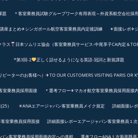
課題
＊客室乗務員試験グループワーク有用表現～外資系航空会社採
前講座まとめ✈シンガポール航空客室乗務員内定後訓練
✴︎面接レポ
クラス
日本ソムリエ協会（客室乗務員サービス-中尾享子CA内定＆TO
*第3回-2
正しく話せるようになる英語-冠詞と新規課題
客様へ）✈TO OUR CUSTOMERS VISITING PARIS OR KYOTO: 
空客室乗務員採用面接
＊選考フロー✈マカオ航空客室乗務員採用面接
25）
✳︎ANAエアージャパン客室乗務員メイク規定
詳細面接レポ
新卒客室乗務員採用面接
詳細面接レポーエアージャパン客室乗務員１次面
パン客室乗務員採用面接内定への道程
選考フローANA１次新卒既卒