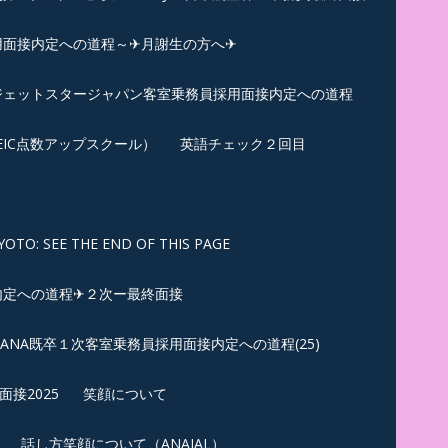
用面接内定への道程～✈月謝生の方へ✈
✈ジェットスタージャパン客室乗務員採用面接内定への道程
EIC点数アップスクール）
英語チェック２回目
SEE THE END OF THIS PAGE
内定への道程✈２次ー最終面接
ANA既卒１次客室乗務員採用面接内定への道程(25)
接2025
笑顔について
話し方笑顔について（ANAJAL）