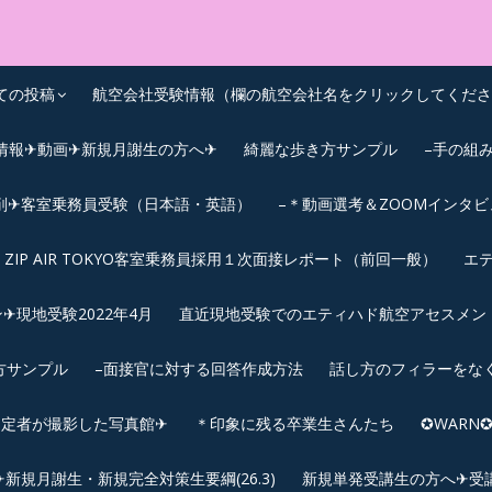
OEIC点数UPｽｸｰﾙ
ての投稿
航空会社受験情報（欄の航空会社名をクリックしてくださ
情報✈動画✈新規月謝生の方へ✈
綺麗な歩き方サンプル
–手の組
削✈客室乗務員受験（日本語・英語）
–＊動画選考＆ZOOMインタ
ZIP AIR TOKYO客室乗務員採用１次面接レポート（前回一般）
エテ
︎現地受験2022年4月
直近現地受験でのエティハド航空アセスメント(2
方サンプル
–面接官に対する回答作成方法
話し方のフィラーをな
内定者が撮影した写真館✈
＊印象に残る卒業生さんたち
✪WAR
規月謝生・新規完全対策生要綱(26.3)
新規単発受講生の方へ✈受講要