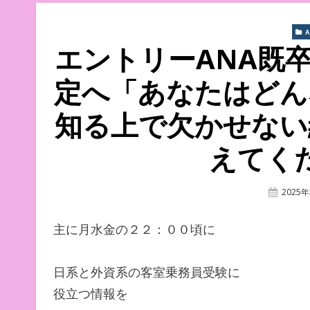
Ａ
エントリーANA既
定へ「あなたはどん
知る上で欠かせない
えてく
Posted
2025
On
主に月水金の２２：００頃に
日系と外資系の客室乗務員受験に
役立つ情報を