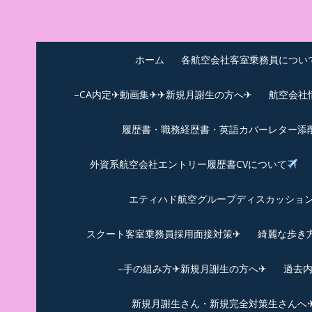
Skip
to
中尾享子CA内定&T
詳細は左下3本線三をクリックください！！
content
ホーム
各航空会社客室乗務員につい
–CA内定✈動画集✈✈新規月謝生の方へ✈
航空会社
履歴書・職務経歴書・英語カバーレター添
外資系航空会社エントリー履歴書CVについて
エティハド航空グループディスカッション✈
スクート客室乗務員採用面接対策✈︎
綺麗な歩き
–手の組み方✈新規月謝生の方へ✈
過去
新規月謝生さん・新規完全対策生さんへ✈新