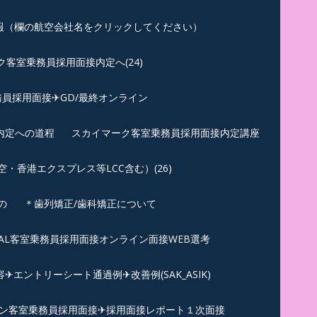
報（欄の航空会社名をクリックしてください）
客室乗務員採用面接内定へ(24)
員採用面接✈GD/最終オンライン
内定への道程
スカイマーク客室乗務員採用面接内定講座
香港エクスプレス等LCC含む）(26)
の
＊歯列矯正/歯科矯正について
︎JAL客室乗務員採用面接オンライン面接WEB選考
エントリーシート通過例✈改善例(SAK_ASIK)
ン客室乗務員採用面接✈採用面接レポート１次面接