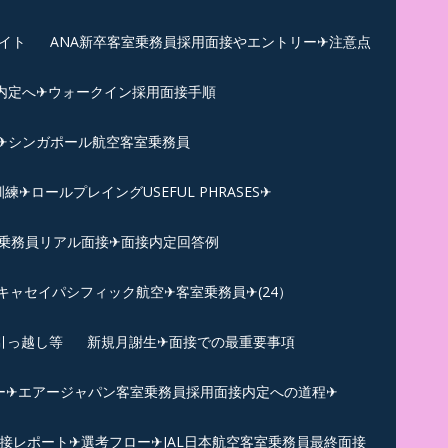
イト
ANA新卒客室乗務員採用面接やエントリー✈注意点
内定へ✈︎ウォークイン採用面接手順
練✈シンガポール航空客室乗務員
ロールプレイングUSEFUL PHRASES✈
乗務員リアル面接✈︎面接内定回答例
キャセイパシフィック航空✈︎客室乗務員✈(24）
引っ越し等
新規月謝生✈面接での最重要事項
ー✈︎エアージャパン客室乗務員採用面接内定への道程✈︎
面接レポート✈︎選考フロー✈︎JAL日本航空客室乗務員最終面接