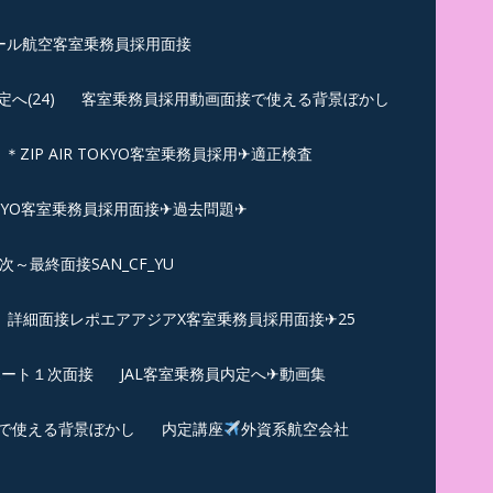
ール航空客室乗務員採用面接
(24)
客室乗務員採用動画面接で使える背景ぼかし
＊ZIP AIR TOKYO客室乗務員採用✈適正検査
TOKYO客室乗務員採用面接✈過去問題✈︎
～最終面接SAN_CF_YU
詳細面接レポエアアジアX客室乗務員採用面接✈25
ポート１次面接
JAL客室乗務員内定へ✈動画集
で使える背景ぼかし
内定講座
外資系航空会社