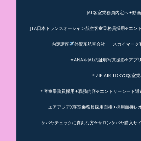
JAL客室乗務員内定へ✈動
JTA日本トランスオーシャン航空客室乗務員採用✈エン
内定講座
外資系航空会社
スカイマーク
✴︎ANAやJALの証明写真撮影✈︎アプ
＊ZIP AIR TOKYO
＊客室乗務員採用✈職務内容✈エントリーシート通過例✈
エアアジアX客室乗務員採用面接✈︎採用面接レポ
ケバヤチェックに真剣な方✈サロンケバヤ購入サ