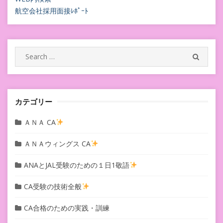
ビ
航空会社採用面接ﾚﾎﾟｰﾄ
ゲ
ー
シ
Search
SEARC
for:
ョ
ン
カテゴリー
ＡＮＡ CA
ＡＮＡウィングス CA
ANAとJAL受験のための１日1敬語
CA受験の技術全般
CA合格のための実践・訓練