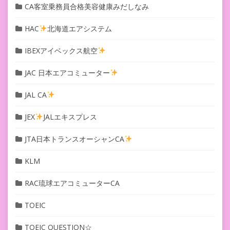
CA客室乗務員合格美容健康みだしなみ
HAC
北海道エアシステム
IBEXアイベックス航空
JAC 日本エアコミューター
JAL CA
JEX
JALエキスプレス
JTA日本トランスオーシャンCA
KLM
RAC琉球エアコミューターCA
TOEIC
TOEIC QUESTION☆