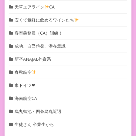
天草エアライン
CA
安くて気軽に飲めるワインたち
客室乗務員（CA）訓練！
成功、自己啓発、潜在意識
新卒ANAJAL外資系
春秋航空
東ドイツ❤︎
海南航空CA
烏丸御池・四条烏丸近辺
生徒さん 卒業生から