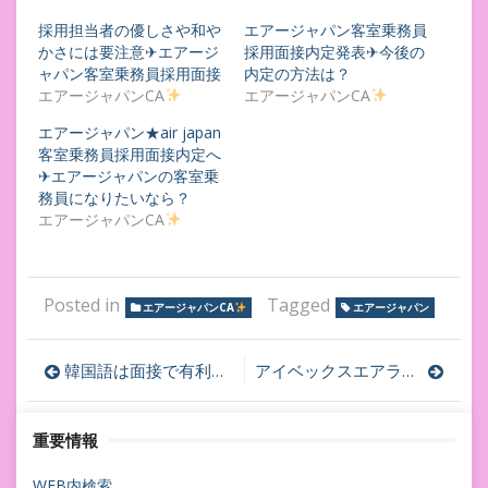
採用担当者の優しさや和や
エアージャパン客室乗務員
かさには要注意✈エアージ
採用面接内定発表✈今後の
ャパン客室乗務員採用面接
内定の方法は？
エアージャパンCA
エアージャパンCA
エアージャパン★air japan
客室乗務員採用面接内定へ
✈エアージャパンの客室乗
務員になりたいなら？
エアージャパンCA
Posted in
Tagged
エアージャパンCA
エアージャパン
投
韓国語は面接で有利？大韓航空客室乗務員採用面接
アイベックスエアラインズIBEX航空客室乗務員採用面接選考フロー＆過去問
稿
重要情報
ナ
WEB内検索