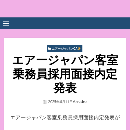
Skip
to
中尾享子CA内定&TOEIC点
詳細は左下3本線三をクリックください！！
content
数UPｽｸｰﾙ
エアージャパンCA
エアージャパン客室
乗務員採用面接内定
発表
Author
Aakidea
Posted
2025年6月11日
On
エアージャパン客室乗務員採用面接内定発表が