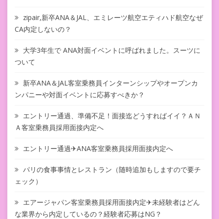
zipair,新卒ANA＆JAL、エミレーツ航空エティハド航空なぜ
CA内定しないの？
大学3年生で ANA対面イベントに呼ばれました。スーツに
ついて
新卒ANA＆JAL客室乗務員インターンシップやオープンカ
ンパニーや対面イベントに応募すべきか？
エントリー通過、準備不足！面接迄どうすればイイ？ＡＮ
Ａ客室乗務員採用面接内定へ
エントリー通過✈ANA客室乗務員採用面接内定へ
パリの食事事情とレストラン（随時追加もしますので要チ
ェック）
エアージャパン客室乗務員採用面接内定✈未経験者はどん
な業界から内定しているの？経験者応募はNG？