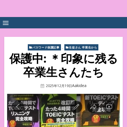
Skip
to
中尾享子CA内定&TOEIC点
詳細は左下3本線三をクリックください！！
content
数UPｽｸｰﾙ
,
パスワード保護記事
生徒さん 卒業生から
保護中: ＊印象に残る
卒業生さんたち
Author
Aakidea
Posted
2025年12月19日
On