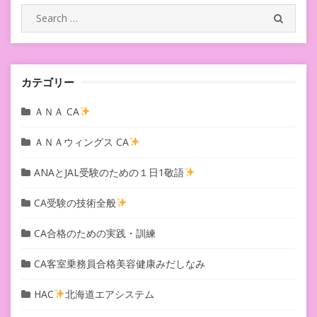
シ
Search
SEARC
for:
ョ
ン
カテゴリー
ＡＮＡ CA
ＡＮＡウィングス CA
ANAとJAL受験のための１日1敬語
CA受験の技術全般
CA合格のための実践・訓練
CA客室乗務員合格美容健康みだしなみ
HAC
北海道エアシステム