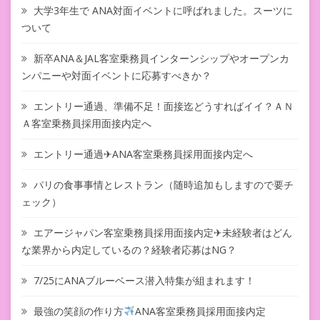
大学3年生で ANA対面イベントに呼ばれました。スーツに
ついて
新卒ANA＆JAL客室乗務員インターンシップやオープンカ
ンパニーや対面イベントに応募すべきか？
エントリー通過、準備不足！面接迄どうすればイイ？ＡＮ
Ａ客室乗務員採用面接内定へ
エントリー通過✈ANA客室乗務員採用面接内定へ
パリの食事事情とレストラン（随時追加もしますので要チ
ェック）
エアージャパン客室乗務員採用面接内定✈未経験者はどん
な業界から内定しているの？経験者応募はNG？
7/25にANAブルーベース潜入特集が組まれます！
最強の笑顔の作り方
ANA客室乗務員採用面接内定