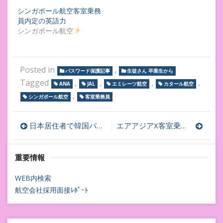
シンガポール航空客室乗務
員内定の英語力
シンガポール航空
Posted in
,
パスワード保護記事
生徒さん 卒業生から
Tagged
,
,
,
,
ANA
JAL
エミレーツ航空
カタール航空
,
シンガポール航空
客室乗務員
投
日本居住者で韓国パスポートを持つCA受験生に朗報！！ヴァージンアトランティック航空客室乗務員大量採用
エアアジアX客室乗務員採用面接エントリー開始
稿
重要情報
ナ
ビ
WEB内検索
航空会社採用面接ﾚﾎﾟｰﾄ
ゲ
ー