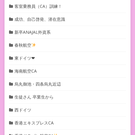
客室乗務員（CA）訓練！
成功、自己啓発、潜在意識
新卒ANAJAL外資系
春秋航空
東ドイツ❤︎
海南航空CA
烏丸御池・四条烏丸近辺
生徒さん 卒業生から
西ドイツ
香港エキスプレスCA