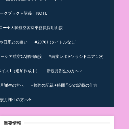
ークブック＋講義：NOTE
ロー✈大韓航空客室乗務員採用面接
ンや日系との違い
#29701 (タイトルなし)
ーシア航空CA採用面接
*面接レポ✈ソラシドエア１次
バイス1（追加作成中）
新規月謝生の方へ
規月謝生の方へ
–勉強の記録✈時間予定の記載の仕方
規月謝生の方へ✈
重要情報