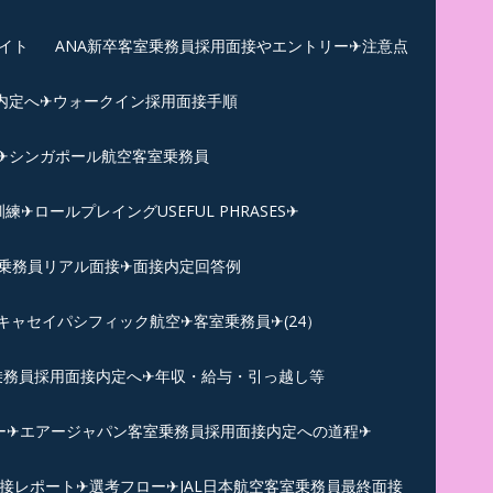
イト
ANA新卒客室乗務員採用面接やエントリー✈注意点
内定へ✈︎ウォークイン採用面接手順
練✈シンガポール航空客室乗務員
ロールプレイングUSEFUL PHRASES✈
乗務員リアル面接✈︎面接内定回答例
キャセイパシフィック航空✈︎客室乗務員✈(24）
乗務員採用面接内定へ✈年収・給与・引っ越し等
ー✈︎エアージャパン客室乗務員採用面接内定への道程✈︎
面接レポート✈︎選考フロー✈︎JAL日本航空客室乗務員最終面接