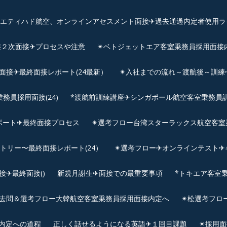
、エティハド航空、オンラインアセスメント面接✈︎過去通過内定者使用ラ
接２次面接✈プロセスや注意
✴︎ベトジェットエア客室乗務員採用面接
用面接✈最終面接レポート(24最新）
✴︎入社までの流れ～渡航後～訓
員採用面接(24)
*渡航前訓練講座✈シンガポール航空客室乗務員訓練✈
ポート✈最終面接プロセス
✴︎選考フロー台湾スターラックス航空客室
ントリー〜最終面接レポート(24）
✴︎選考フロー✈オンラインテスト✈
✈最終面接()
新規月謝生✈面接での最重要事項
*トキエア客室
去問＆選考フロー大韓航空客室乗務員採用面接内定へ
✴︎松選考フロ
接内定への道程
正しく話せるようになる英語✈１回目課題
✴︎採用