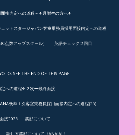
用面接内定への道程～✈月謝生の方へ✈
✈ジェットスタージャパン客室乗務員採用面接内定への道程
EIC点数アップスクール）
英語チェック２回目
SEE THE END OF THIS PAGE
内定への道程✈２次ー最終面接
ANA既卒１次客室乗務員採用面接内定への道程(25)
接2025
笑顔について
話し方笑顔について（ANAJAL）