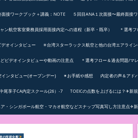
終面接ワークブック＋講義：NOTE
５回目ANA１次面接〜最終面接ワ
シャン航空客室乗務員採用面接内定への道程（新卒・既卒）
＊選考フ
ビデオインタビュー
✳︎台湾スターラックス航空と他の台湾エアライ
などビデオインタビューや動画の注意点
＊選考フロー＆過去問題/マレ
航空インタビュー(オープンデー)
✴︎お手紙や感想
内定者の声＆アド
尾享子CA内定スクール(26）-7
TOEICの点数を上げるには？✈新
エア・シンガポール航空・マカオ航空などスナップ写真写し方注意点✈新
受験の技術全般