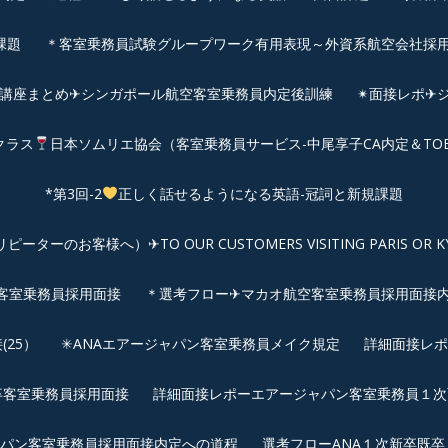
課題
＊客室乗務員試験グループワーク有用表現～外資系航空会社採
前講座まとめ✈シンガポール航空客室乗務員内定後訓練
✴︎面接レポ
クラス
日本ソムリエ協会（客室乗務員サービス-中尾享子CA内定＆TO
*第3回-2
正しく話せるようになる英語-冠詞と新規課題
客様へ）✈TO OUR CUSTOMERS VISITING PARIS OR KYOTO: 
空客室乗務員採用面接
＊選考フロー✈マカオ航空客室乗務員採用面接
25）
✳︎ANAエアージャパン客室乗務員メイク規定
詳細面接レポ
新卒客室乗務員採用面接
詳細面接レポーエアージャパン客室乗務員１次面
パン客室乗務員採用面接内定への道程
選考フローANA１次新卒既卒