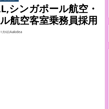
AL,シンガポール航空・
ル航空客室乗務員採用
Author
Aakidea
d
年1月6日