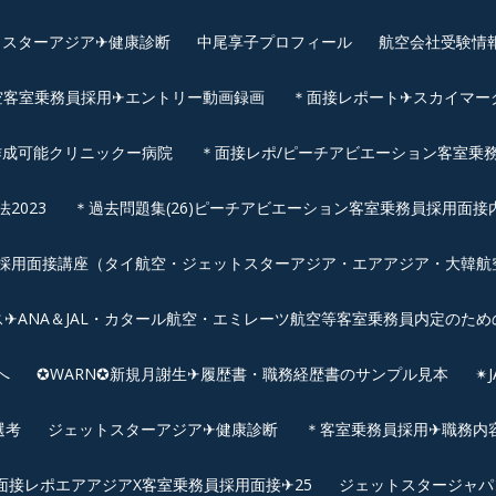
スターアジア✈︎健康診断
中尾享子プロフィール
航空会社受験情
空客室乗務員採用✈エントリー動画録画
＊面接レポート✈スカイマーク
作成可能クリニックー病院
＊面接レポ/ピーチアビエーション客室乗務
2023
＊過去問題集(26)ピーチアビエーション客室乗務員採用面接
用面接講座（タイ航空・ジェットスターアジア・エアアジア・大韓航空・
✈ANA＆JAL・カタール航空・エミレーツ航空等客室乗務員内定のため
へ
✪WARN✪新規月謝生✈履歴書・職務経歴書のサンプル見本
✴
選考
ジェットスターアジア✈︎健康診断
＊客室乗務員採用✈職務内容✈
面接レポエアアジアX客室乗務員採用面接✈25
ジェットスタージャパ