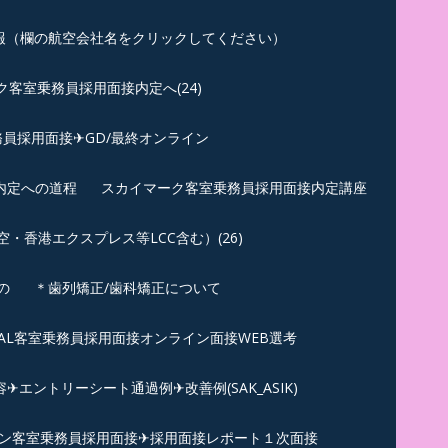
報（欄の航空会社名をクリックしてください）
客室乗務員採用面接内定へ(24)
員採用面接✈GD/最終オンライン
内定への道程
スカイマーク客室乗務員採用面接内定講座
香港エクスプレス等LCC含む）(26)
の
＊歯列矯正/歯科矯正について
︎JAL客室乗務員採用面接オンライン面接WEB選考
エントリーシート通過例✈改善例(SAK_ASIK)
ン客室乗務員採用面接✈採用面接レポート１次面接