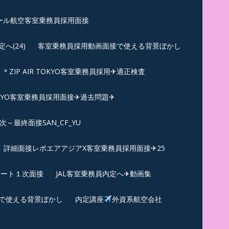
ール航空客室乗務員採用面接
(24)
客室乗務員採用動画面接で使える背景ぼかし
＊ZIP AIR TOKYO客室乗務員採用✈適正検査
TOKYO客室乗務員採用面接✈過去問題✈︎
～最終面接SAN_CF_YU
詳細面接レポエアアジアX客室乗務員採用面接✈25
ポート１次面接
JAL客室乗務員内定へ✈動画集
で使える背景ぼかし
内定講座
外資系航空会社