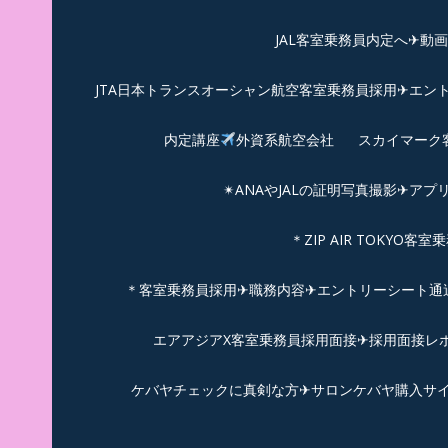
JAL客室乗務員内定へ✈動
JTA日本トランスオーシャン航空客室乗務員採用✈エン
内定講座
外資系航空会社
スカイマーク
✴︎ANAやJALの証明写真撮影✈︎アプ
＊ZIP AIR TOKYO
＊客室乗務員採用✈職務内容✈エントリーシート通過例✈
エアアジアX客室乗務員採用面接✈︎採用面接レポ
ケバヤチェックに真剣な方✈サロンケバヤ購入サ