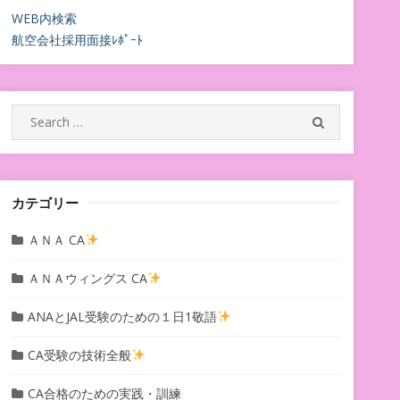
WEB内検索
航空会社採用面接ﾚﾎﾟｰﾄ
Search
SEARCH
for:
カテゴリー
ＡＮＡ CA
ＡＮＡウィングス CA
ANAとJAL受験のための１日1敬語
CA受験の技術全般
CA合格のための実践・訓練