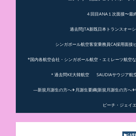
４回目ANA１次面接〜最
過去問JTA新既日本トランスオー
シンガポール航空客室乗務員CA採用面接
*国内各航空会社・シンガポール航空・エミレーツ航空
＊過去問KE大韓航空
SAUDIAサウジア
―新規月謝生の方へ✈月謝生要綱(新規月謝生の方へ✈中
ピーチ・ジェイ
CA