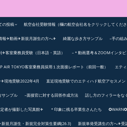
OEIC点数UPｽｸｰﾙ
ての投稿
航空会社受験情報（欄の航空会社名をクリックしてくださ
情報✈動画✈新規月謝生の方へ✈
綺麗な歩き方サンプル
–手の組
削✈客室乗務員受験（日本語・英語）
–＊動画選考＆ZOOMインタ
IP AIR TOKYO客室乗務員採用１次面接レポート（前回一般）
エティ
︎現地受験2022年4月
直近現地受験でのエティハド航空アセスメント(2
方サンプル
–面接官に対する回答作成方法
話し方のフィラーをな
内定者が撮影した写真館✈
＊印象に残る卒業生さんたち
✪WAR
規月謝生・新規完全対策生要綱(26.3)
新規単発受講生の方へ✈受講要