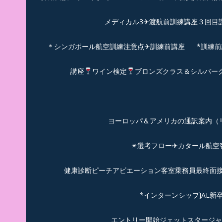
メディカル3✈渡航前訓練講座３回目
＊シンガポール航空訓練注意点✈訓練前講座
*訓練
講座
ワイン検定
ブロンズクラス＆シルバー
ヨーロッパ＆アメリカの通訳案内（リピーターのお
✴︎選考フロー✈カタール航
健康診断ピーチアビエーション客室乗務員最終面接(
*インターンシップJAL
エントリー開始ジェットスタージャ