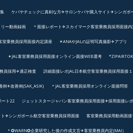
画集
ケバヤチェックに真剣な方✈サロンケバヤ購入サイト✈シンガポ
トリー動画録画
＊面接レポート✈スカイマーク客室乗務員採用面接内定へ
客室乗務員採用面接内定講座
✴︎ANAやJALの証明写真撮影✈︎アプリ
リ
✴︎JAL客室乗務員採用面接オンライン面接WEB選考
*ZIPAIR
客室乗務員採用✈適正検査
詳細面接レポJAL日本航空客室乗務員採用面接１次
改善例(SAK_ASIK)
＊JAL客室乗務員採用オンライン面接問答
ート22
ジェットスタージャパン客室乗務員採用面接✈採用面接レ
イト✈シンガポール航空客室乗務員採用面接
客室乗務員採用動画面接
＊✪WARN✪企業研究した後の作成文言✈客室乗務員内定(MAI）