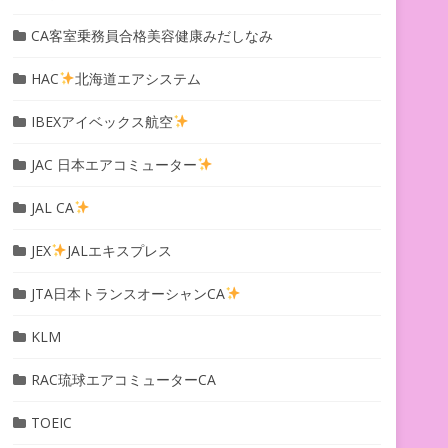
CA客室乗務員合格美容健康みだしなみ
HAC
北海道エアシステム
IBEXアイベックス航空
JAC 日本エアコミューター
JAL CA
JEX
JALエキスプレス
JTA日本トランスオーシャンCA
KLM
RAC琉球エアコミューターCA
TOEIC