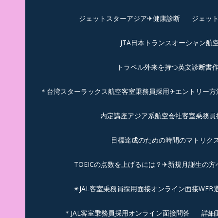
ジェットスターアジア✈︎健康診断
ジェット
JTA日本トランスオーシャン航
トラベル外来を持つ英文診断書
＊台湾スターラックス航空客室乗務員採用✈エントリー方法
内定講座アジア系航空会社客室乗務員採
目標達成のための時間のマトリクス
TOEICの点数を上げるには？✈新規月謝生の方
✴︎JAL客室乗務員採用面接オンライン面接WEB
＊JAL客室乗務員採用オンライン面接問答
詳細