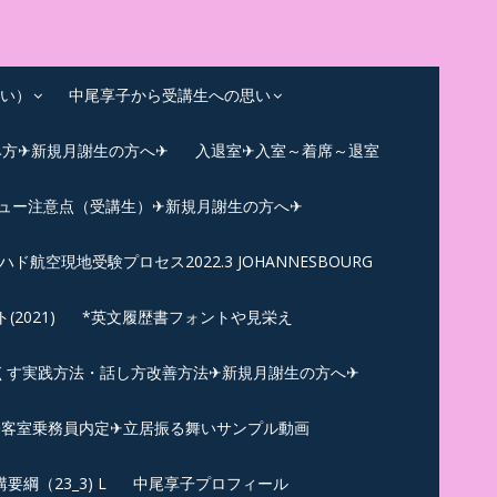
い）
中尾享子から受講生への思い
み方✈新規月謝生の方へ✈
入退室✈入室～着席～退室
ビュー注意点（受講生）✈新規月謝生の方へ✈
ハド航空現地受験プロセス2022.3 JOHANNESBOURG
021)
*英文履歴書フォントや見栄え
くす実践方法・話し方改善方法✈新規月謝生の方へ✈
N✪客室乗務員内定✈立居振る舞いサンプル動画
綱（23_3) L
中尾享子プロフィール