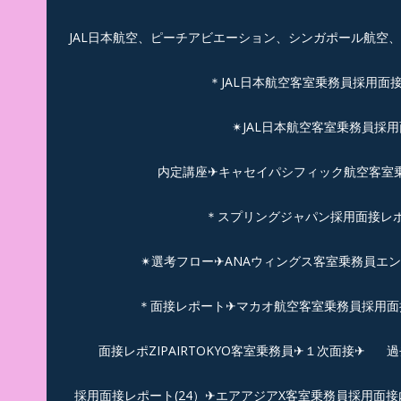
JAL日本航空、ピーチアビエーション、シンガポール航空
＊JAL日本航空客室乗務員採用面
✴︎JAL日本航空客室乗務員採
内定講座✈キャセイパシフィック航空客室乗務
＊スプリングジャパン採用面接レ
✴︎選考フロー✈︎ANAウィングス客室乗務員エ
＊面接レポート✈マカオ航空客室乗務員採用面接
面接レポZIPAIRTOKYO客室乗務員✈１次面接✈
過
採用面接レポート(24）✈エアアジアX客室乗務員採用面