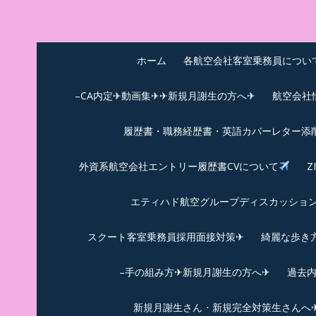
Skip
to
中尾享子CA内定&T
詳細は左下3本線三をクリックください！！
content
ホーム
各航空会社客室乗務員につい
–CA内定✈動画集✈✈新規月謝生の方へ✈
航空会社
履歴書・職務経歴書・英語カバーレター添
外資系航空会社エントリー履歴書CVについて
Z
エティハド航空グループディスカッション✈
スクート客室乗務員採用面接対策✈︎
綺麗な歩き
–手の組み方✈新規月謝生の方へ✈
過去
新規月謝生さん・新規完全対策生さんへ✈新