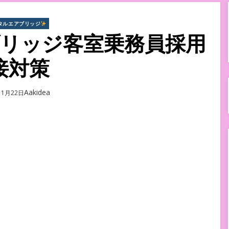
タルエアブリッジ
リッジ客室乗務員採用
接対策
Author
Aakidea
11月22日