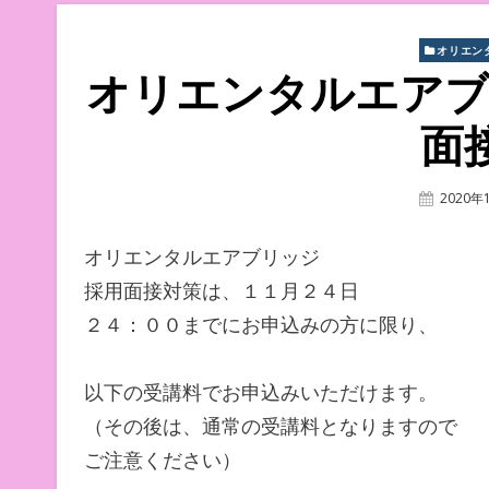
オリエン
オリエンタルエアブ
面
Posted
2020年
On
オリエンタルエアブリッジ
採用面接対策は、１１月２４日
２４：００までにお申込みの方に限り、
以下の受講料でお申込みいただけます。
（その後は、通常の受講料となりますので
ご注意ください）