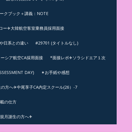
ークブック＋講義：NOTE
ロー✈大韓航空客室乗務員採用面接
ンや日系との違い
#29701 (タイトルなし)
ーシア航空CA採用面接
*面接レポ✈ソラシドエア１次
ESSMENT DAY)
✴︎お手紙や感想
方へ✈中尾享子CA内定スクール(26）-7
記載の仕方
規月謝生の方へ✈