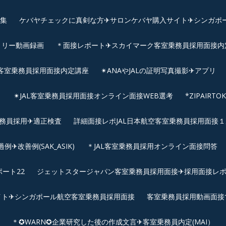
画集
ケバヤチェックに真剣な方✈サロンケバヤ購入サイト✈シンガポ
トリー動画録画
＊面接レポート✈スカイマーク客室乗務員採用面接内定へ
客室乗務員採用面接内定講座
✴︎ANAやJALの証明写真撮影✈︎アプリ
リ
✴︎JAL客室乗務員採用面接オンライン面接WEB選考
*ZIPAIR
客室乗務員採用✈適正検査
詳細面接レポJAL日本航空客室乗務員採用面接１次
改善例(SAK_ASIK)
＊JAL客室乗務員採用オンライン面接問答
ート22
ジェットスタージャパン客室乗務員採用面接✈採用面接レ
イト✈シンガポール航空客室乗務員採用面接
客室乗務員採用動画面接
＊✪WARN✪企業研究した後の作成文言✈客室乗務員内定(MAI）