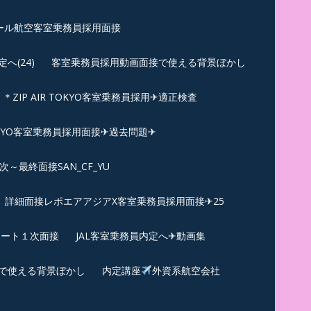
ール航空客室乗務員採用面接
(24)
客室乗務員採用動画面接で使える背景ぼかし
＊ZIP AIR TOKYO客室乗務員採用✈適正検査
TOKYO客室乗務員採用面接✈過去問題✈︎
～最終面接SAN_CF_YU
詳細面接レポエアアジアX客室乗務員採用面接✈25
ポート１次面接
JAL客室乗務員内定へ✈動画集
で使える背景ぼかし
内定講座
外資系航空会社