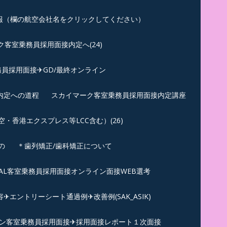
報（欄の航空会社名をクリックしてください）
客室乗務員採用面接内定へ(24)
員採用面接✈GD/最終オンライン
内定への道程
スカイマーク客室乗務員採用面接内定講座
香港エクスプレス等LCC含む）(26)
の
＊歯列矯正/歯科矯正について
︎JAL客室乗務員採用面接オンライン面接WEB選考
エントリーシート通過例✈改善例(SAK_ASIK)
ン客室乗務員採用面接✈採用面接レポート１次面接