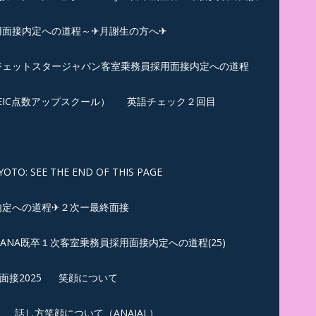
用面接内定への道程～✈月謝生の方へ✈
✈ジェットスタージャパン客室乗務員採用面接内定への道程
EIC点数アップスクール）
英語チェック２回目
SEE THE END OF THIS PAGE
内定への道程✈２次ー最終面接
ANA既卒１次客室乗務員採用面接内定への道程(25)
接2025
笑顔について
話し方笑顔について（ANAJAL）