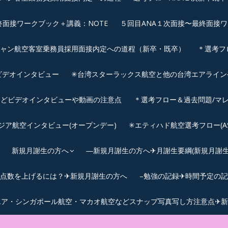
終面接ワークブック＋講義：NOTE
５回目ANA１次面接〜最終面接ワ
シャン航空客室乗務員採用面接内定への道程（新卒・既卒）
＊選考フ
ビデオインタビュー
✳︎台湾スターラックス航空と他の台湾エアライ
などビデオインタビューや動画の注意点
＊選考フロー＆過去問題/マレ
サウジア航空インタビュー(オープンデー)
✳︎エティハド航空選考フロー(ASS
新規月謝生の方へ
―新規月謝生の方へ✈月謝生要綱(新規月謝生の
Cの点数を上げるには？✈新規月謝生の方へ
–勉強の記録✈時間予定の
エア・シンガポール航空・マカオ航空などスナップ写真写し方注意点✈新