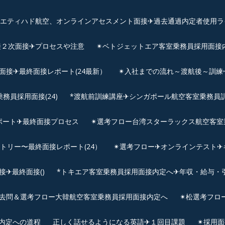
、エティハド航空、オンラインアセスメント面接✈︎過去通過内定者使用ラ
接２次面接✈プロセスや注意
✴︎ベトジェットエア客室乗務員採用面接
用面接✈最終面接レポート(24最新）
✴︎入社までの流れ～渡航後～訓
員採用面接(24)
*渡航前訓練講座✈シンガポール航空客室乗務員訓練✈
ポート✈最終面接プロセス
✴︎選考フロー台湾スターラックス航空客室
ントリー〜最終面接レポート(24）
✴︎選考フロー✈オンラインテスト✈
✈最終面接()
*トキエア客室乗務員採用面接内定へ✈年収・給与・
去問＆選考フロー大韓航空客室乗務員採用面接内定へ
✴︎松選考フロ
接内定への道程
正しく話せるようになる英語✈１回目課題
✴︎採用