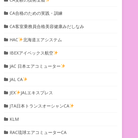
CA合格のための実践・訓練
CA客室乗務員合格美容健康みだしなみ
HAC
北海道エアシステム
IBEXアイベックス航空
JAC 日本エアコミューター
JAL CA
JEX
JALエキスプレス
JTA日本トランスオーシャンCA
KLM
RAC琉球エアコミューターCA