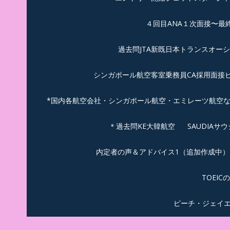
４回目ANA１次面接〜最
過去問JTA新既日本トランスオー
シンガポール航空客室乗務員CA採用面接
*国内各航空会社・シンガポール航空・エミレーツ航空
＊過去問KE大韓航空
SAUDIA
内定者の声＆アドバイス1（追加作成中）
TOEI
ピーチ・ジェイ