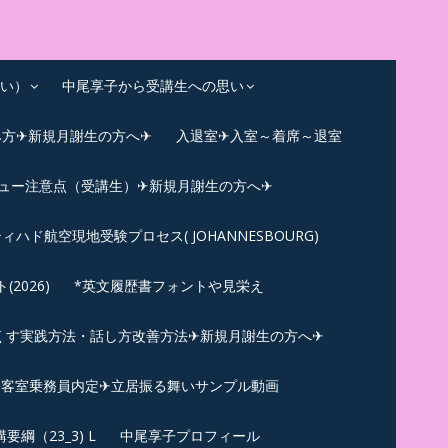
い）
中尾享子から受講生への思い
み方✈新規月謝生の方へ✈
入退室✈入室～着席～退室
ビュー注意点（受講生）✈新規月謝生の方へ✈
ィハド航空現地受験プロセス( JOHANNESBOURG)
026)
*英文履歴書フォントや見栄え
くす実践方法・話し方改善方法✈新規月謝生の方へ✈
N✪客室乗務員内定✈立居振る舞いサンプル動画
綱（23_3) L
中尾享子プロフィール