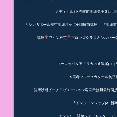
メディカル3✈渡航前訓練講座３回目
＊シンガポール航空訓練注意点✈訓練前講座
*訓練
講座
ワイン検定
ブロンズクラス＆シルバー
ヨーロッパ＆アメリカの通訳案内（リピーターのお
✴︎選考フロー✈カタール航
健康診断ピーチアビエーション客室乗務員最終面接(
*インターンシップJAL
エントリー開始ジェットスタージャ