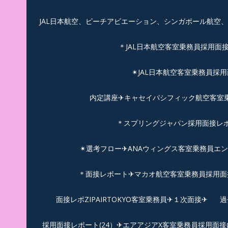
JAL日本航空、ピーチアビエーション、シンガポール航空
＊JAL日本航空客室乗務員採用面
✴︎JAL日本航空客室乗務員採
内定講座✈キャセイパシフィック航空客室乗務
＊スプリングジャパン採用面接レ
✴︎選考フロー✈︎ANAウィングス客室乗務員エ
＊面接レポート✈マカオ航空客室乗務員採用面接
面接レポZIPAIRTOKYO客室乗務員✈１次面接✈
過
採用面接レポート(24）✈エアアジアX客室乗務員採用面