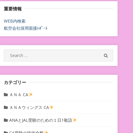
重要情報
WEB内検索
航空会社採用面接ﾚﾎﾟｰﾄ
Search
SEARCH
for:
カテゴリー
ＡＮＡ CA
ＡＮＡウィングス CA
ANAとJAL受験のための１日1敬語
CA受験の技術全般