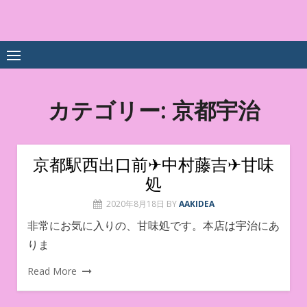
Skip
to
中尾享子CA内定&TOEIC点
詳細は左下3本線三をクリックください！！
content
数UPｽｸｰﾙ
カテゴリー:
京都宇治
京都駅西出口前✈︎中村藤吉✈︎甘味
処
2020年8月18日
BY
AAKIDEA
非常にお気に入りの、甘味処です。本店は宇治にあ
りま
Read More