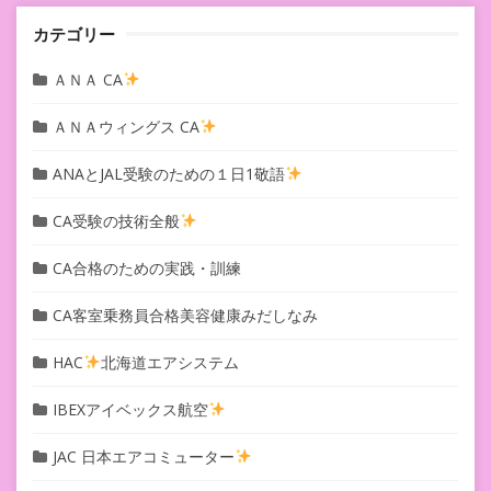
カテゴリー
ＡＮＡ CA
ＡＮＡウィングス CA
ANAとJAL受験のための１日1敬語
CA受験の技術全般
CA合格のための実践・訓練
CA客室乗務員合格美容健康みだしなみ
HAC
北海道エアシステム
IBEXアイベックス航空
JAC 日本エアコミューター