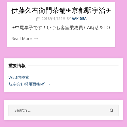
伊藤久右衛門茶舗✈︎京都駅宇治✈︎
2018年4月26日
BY
AAKIDEA
✈︎中尾享子です！いつも客室乗務員 CA就活＆TO
Read More
重要情報
WEB内検索
航空会社採用面接ﾚﾎﾟｰﾄ
Search
SEARC
for: