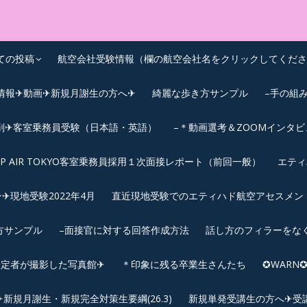
OEIC点数UPｽｸｰﾙ
ての投稿
航空会社受験情報（欄の航空会社名をクリックしてくださ
情報✈動画✈新規月謝生の方へ✈
綺麗な歩き方サンプル
–手の組
削✈客室乗務員受験（日本語・英語）
–＊動画選考＆ZOOMインタ
IP AIR TOKYO客室乗務員採用１次面接レポート（前回一般）
エティ
︎現地受験2022年4月
直近現地受験でのエティハド航空アセスメント(2
方サンプル
–面接官に対する回答作成方法
話し方のフィラーをな
内定者が撮影した写真館✈
＊印象に残る卒業生さんたち
✪WAR
規月謝生・新規完全対策生要綱(26.3)
新規単発受講生の方へ✈受講要