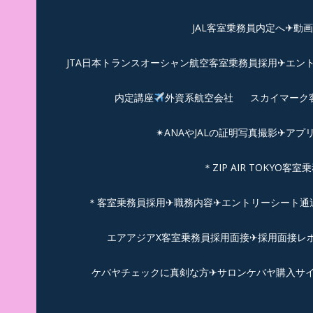
JAL客室乗務員内定へ✈動
JTA日本トランスオーシャン航空客室乗務員採用✈エン
内定講座
外資系航空会社
スカイマーク
✴︎ANAやJALの証明写真撮影✈︎アプ
＊ZIP AIR TOKYO
＊客室乗務員採用✈職務内容✈エントリーシート通過例✈
エアアジアX客室乗務員採用面接✈︎採用面接レポ
ケバヤチェックに真剣な方✈サロンケバヤ購入サ