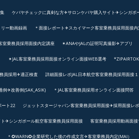
画集
ケバヤチェックに真剣な方✈サロンケバヤ購入サイト✈シンガポ
トリー動画録画
＊面接レポート✈スカイマーク客室乗務員採用面接内定へ
客室乗務員採用面接内定講座
✴︎ANAやJALの証明写真撮影✈︎アプリ
リ
✴︎JAL客室乗務員採用面接オンライン面接WEB選考
*ZIPAIR
客室乗務員採用✈適正検査
詳細面接レポJAL日本航空客室乗務員採用面接１次
改善例(SAK_ASIK)
＊JAL客室乗務員採用オンライン面接問答
ート22
ジェットスタージャパン客室乗務員採用面接✈採用面接レ
イト✈シンガポール航空客室乗務員採用面接
客室乗務員採用動画面接
＊✪WARN✪企業研究した後の作成文言✈客室乗務員内定(MAI）