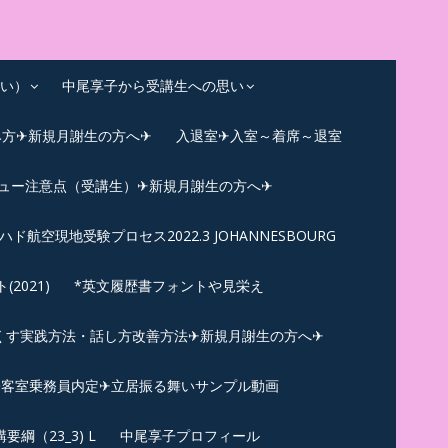
い）
中尾享子から受講生への思い
み方✈新規月謝生の方へ✈
入退室✈入室～着席～退室
ビュー注意点（受講生）✈新規月謝生の方へ✈
ハド航空現地受験プロセス2022.3 JOHANNESBOURG
021)
*英文履歴書フォントや見栄え
くす実践方法・話し方改善方法✈新規月謝生の方へ✈
N✪客室乗務員内定✈立居振る舞いサンプル動画
綱（23_3) L
中尾享子プロフィール