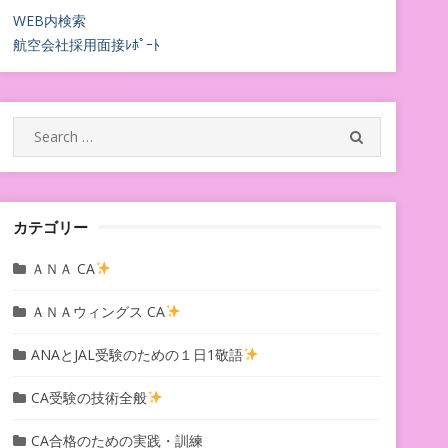
WEB内検索
航空会社採用面接ﾚﾎﾟｰﾄ
Search
SEARCH
for:
カテゴリー
ＡＮＡ CA
ＡＮＡウィングス CA
ANAとJAL受験のための１日1敬語
CA受験の技術全般
CA合格のための実践・訓練