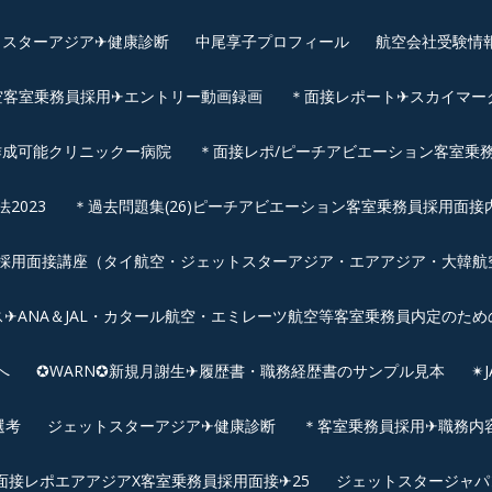
スターアジア✈︎健康診断
中尾享子プロフィール
航空会社受験情
空客室乗務員採用✈エントリー動画録画
＊面接レポート✈スカイマーク
作成可能クリニックー病院
＊面接レポ/ピーチアビエーション客室乗務
2023
＊過去問題集(26)ピーチアビエーション客室乗務員採用面接
用面接講座（タイ航空・ジェットスターアジア・エアアジア・大韓航空・
✈ANA＆JAL・カタール航空・エミレーツ航空等客室乗務員内定のため
へ
✪WARN✪新規月謝生✈履歴書・職務経歴書のサンプル見本
✴
選考
ジェットスターアジア✈︎健康診断
＊客室乗務員採用✈職務内容✈
面接レポエアアジアX客室乗務員採用面接✈25
ジェットスタージャパ