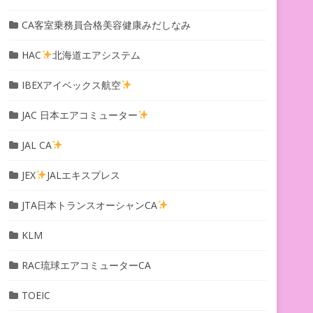
CA客室乗務員合格美容健康みだしなみ
HAC
北海道エアシステム
IBEXアイベックス航空
JAC 日本エアコミューター
JAL CA
JEX
JALエキスプレス
JTA日本トランスオーシャンCA
KLM
RAC琉球エアコミューターCA
TOEIC