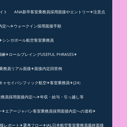
イト
ANA新卒客室乗務員採用面接やエントリー✈注意点
内定へ✈︎ウォークイン採用面接手順
練✈シンガポール航空客室乗務員
ロールプレイングUSEFUL PHRASES✈
乗務員リアル面接✈︎面接内定回答例
キャセイパシフィック航空✈︎客室乗務員✈(24）
乗務員採用面接内定へ✈年収・給与・引っ越し等
ー✈︎エアージャパン客室乗務員採用面接内定への道程✈︎
面接レポート✈︎選考フロー✈︎JAL日本航空客室乗務員最終面接