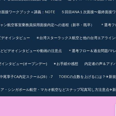
終面接ワークブック＋講義：NOTE
５回目ANA１次面接〜最終面接ワ
シャン航空客室乗務員採用面接内定への道程（新卒・既卒）
＊選考フ
ビデオインタビュー
✳︎台湾スターラックス航空と他の台湾エアライ
などビデオインタビューや動画の注意点
＊選考フロー＆過去問題/マレ
航空インタビュー(オープンデー)
✴︎お手紙や感想
内定者の声＆アド
尾享子CA内定スクール(26）-7
TOEICの点数を上げるには？✈新
エア・シンガポール航空・マカオ航空などスナップ写真写し方注意点✈新