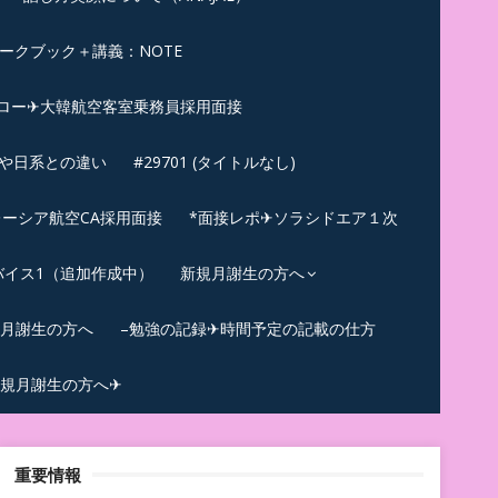
ークブック＋講義：NOTE
ロー✈大韓航空客室乗務員採用面接
ンや日系との違い
#29701 (タイトルなし)
ーシア航空CA採用面接
*面接レポ✈ソラシドエア１次
バイス1（追加作成中）
新規月謝生の方へ
規月謝生の方へ
–勉強の記録✈時間予定の記載の仕方
規月謝生の方へ✈
重要情報