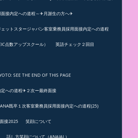
用面接内定への道程～✈月謝生の方へ✈
✈ジェットスタージャパン客室乗務員採用面接内定への道程
EIC点数アップスクール）
英語チェック２回目
SEE THE END OF THIS PAGE
内定への道程✈２次ー最終面接
ANA既卒１次客室乗務員採用面接内定への道程(25)
接2025
笑顔について
話し方笑顔について（ANAJAL）