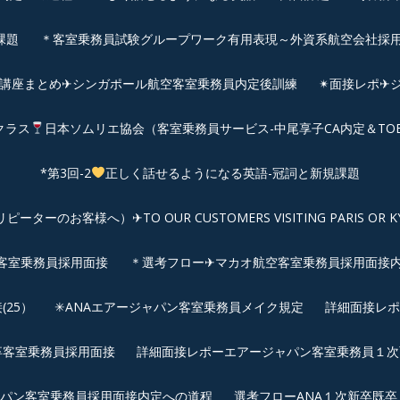
課題
＊客室乗務員試験グループワーク有用表現～外資系航空会社採
前講座まとめ✈シンガポール航空客室乗務員内定後訓練
✴︎面接レポ
クラス
日本ソムリエ協会（客室乗務員サービス-中尾享子CA内定＆TO
*第3回-2
正しく話せるようになる英語-冠詞と新規課題
客様へ）✈TO OUR CUSTOMERS VISITING PARIS OR KYOTO: 
空客室乗務員採用面接
＊選考フロー✈マカオ航空客室乗務員採用面接
25）
✳︎ANAエアージャパン客室乗務員メイク規定
詳細面接レポ
新卒客室乗務員採用面接
詳細面接レポーエアージャパン客室乗務員１次面
パン客室乗務員採用面接内定への道程
選考フローANA１次新卒既卒