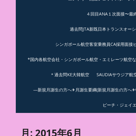
４回目ANA１次面接〜最
過去問JTA新既日本トランスオー
シンガポール航空客室乗務員CA採用面接
*国内各航空会社・シンガポール航空・エミレーツ航空
＊過去問KE大韓航空
SAUDIAサウジア
―新規月謝生の方へ✈月謝生要綱(新規月謝生の方へ✈中
ピーチ・ジェイ
月:
2015年6月