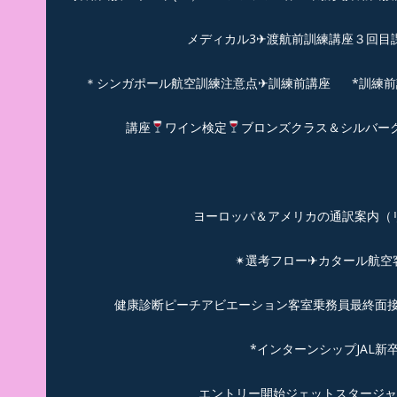
メディカル3✈渡航前訓練講座３回目
＊シンガポール航空訓練注意点✈訓練前講座
*訓練
講座
ワイン検定
ブロンズクラス＆シルバー
ヨーロッパ＆アメリカの通訳案内（リピーターのお
✴︎選考フロー✈カタール航
健康診断ピーチアビエーション客室乗務員最終面接(
*インターンシップJAL
エントリー開始ジェットスタージャ