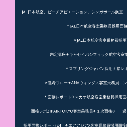
JAL日本航空、ピーチアビエーション、シンガポール航空
＊JAL日本航空客室乗務員採用面
✴︎JAL日本航空客室乗務員採
内定講座✈キャセイパシフィック航空客室乗務
＊スプリングジャパン採用面接レ
✴︎選考フロー✈︎ANAウィングス客室乗務員エ
＊面接レポート✈マカオ航空客室乗務員採用面接
面接レポZIPAIRTOKYO客室乗務員✈１次面接✈
過
採用面接レポート(24）✈エアアジアX客室乗務員採用面