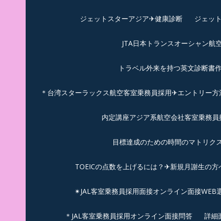
ジェットスターアジア✈︎健康診断
ジェット
JTA日本トランスオーシャン航
トラベル外来を持つ英文診断書
＊台湾スターラックス航空客室乗務員採用✈エントリー方法
内定講座アジア系航空会社客室乗務員採
目標達成のための時間のマトリクス
TOEICの点数を上げるには？✈新規月謝生の方
✴︎JAL客室乗務員採用面接オンライン面接WEB
＊JAL客室乗務員採用オンライン面接問答
詳細