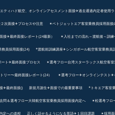
、エティハド航空、オンラインアセスメント面接✈︎過去通過内定者使用ラ
接２次面接✈プロセスや注意
✴︎ベトジェットエア客室乗務員採用面接
用面接✈最終面接レポート(24最新）
✴︎入社までの流れ～渡航後～訓
員採用面接(24)
*渡航前訓練講座✈シンガポール航空客室乗務員訓練✈
ポート✈最終面接プロセス
✴︎選考フロー台湾スターラックス航空客室
ントリー〜最終面接レポート(24）
✴︎選考フロー✈オンラインテスト✈
✈最終面接()
新規月謝生✈面接での最重要事項
*トキエア客室
去問＆選考フロー大韓航空客室乗務員採用面接内定へ
✴︎松選考フロ
接内定への道程
正しく話せるようになる英語✈１回目課題
✴︎採用