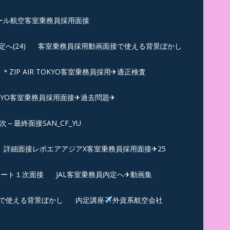
ール航空客室乗務員採用面接
(24)
客室乗務員採用動画面接で使える背景ぼかし
＊ZIP AIR TOKYO客室乗務員採用✈適正検査
TOKYO客室乗務員採用面接✈過去問題✈︎
～最終面接SAN_CF_YU
詳細面接レポエアアジアX客室乗務員採用面接✈25
ポート１次面接
JAL客室乗務員内定へ✈動画集
で使える背景ぼかし
内定講座
外資系航空会社