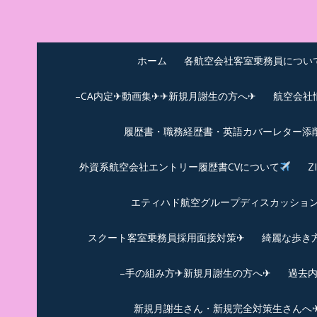
Skip
to
中尾享子CA内定&T
詳細は左下3本線三をクリックください！！
content
ホーム
各航空会社客室乗務員につい
–CA内定✈動画集✈✈新規月謝生の方へ✈
航空会社
履歴書・職務経歴書・英語カバーレター添
外資系航空会社エントリー履歴書CVについて
Z
エティハド航空グループディスカッション✈
スクート客室乗務員採用面接対策✈︎
綺麗な歩き
–手の組み方✈新規月謝生の方へ✈
過去
新規月謝生さん・新規完全対策生さんへ✈新